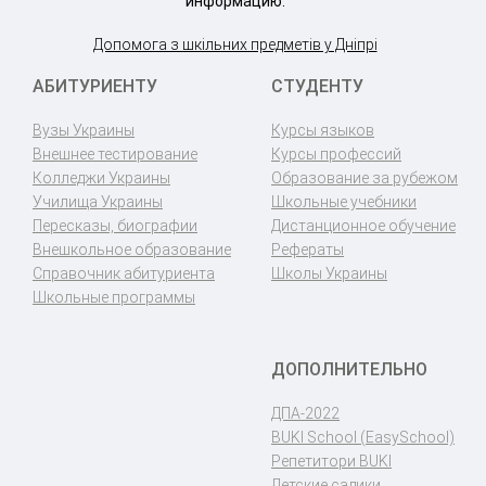
информацию.
Допомога з шкільних предметів у Дніпрі
АБИТУРИЕНТУ
СТУДЕНТУ
Вузы Украины
Курсы языков
Внешнее тестирование
Курсы профессий
Колледжи Украины
Образование за рубежом
Училища Украины
Школьные учебники
Пересказы, биографии
Дистанционное обучение
Внешкольное образование
Рефераты
Справочник абитуриента
Школы Украины
Школьные программы
ДОПОЛНИТЕЛЬНО
ДПА-2022
BUKI School (EasySchool)
Репетитори BUKI
Детские садики