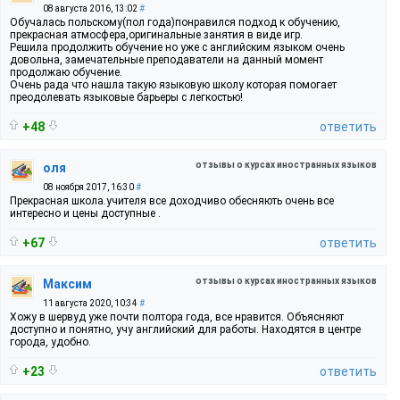
08 августа 2016, 13:02
#
Обучалась польскому(пол года)понравился подход к обучению,
прекрасная атмосфера,оригинальные занятия в виде игр.
Решила продолжить обучение но уже с английским языком очень
довольна, замечательные преподаватели на данный момент
продолжаю обучение.
Очень рада что нашла такую языковую школу которая помогает
преодолевать языковые барьеры с легкостью!
+48
ответить
отзывы о курсах иностранных языков
оля
08 ноября 2017, 16:30
#
Прекрасная школа.учителя все доходчиво обесняють очень все
интересно и цены доступные .
+67
ответить
отзывы о курсах иностранных языков
Максим
11 августа 2020, 10:34
#
Хожу в шервуд уже почти полтора года, все нравится. Объясняют
доступно и понятно, учу английский для работы. Находятся в центре
города, удобно.
+23
ответить