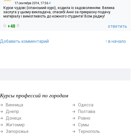
17 сентября 2014, 17:56
#
Курси чудові (іспанський курс), ходила із задоволенням. Велика
заслуга у цьому викладача, спасибі Анні за прекрасну подачу
матеріалу і вимогливість до кожного студента! Всім раджу!
+48
ответить
Добавить комментарий
↑ в начало
Курсы профессий по городам
Винница
Одесса
Днепр
Полтава
Донецк
Ровно
Житомир
Сумы
Запорожье
Тернополь