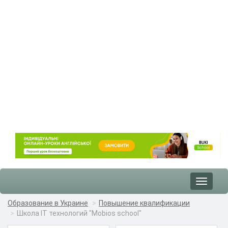
Toggle
navigat
Образование в Украине
Повышение квалификации
Школа IT технологий "Mobios school"