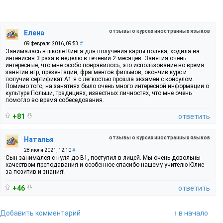
отзывы о курсах иностранных языков
Елена
09 февраля 2016, 09:53
#
Занималась в школе Кинга для получения карты поляка, ходила на
интенисив 3 раза в неделю в течении 2 месяцев. Занятия очень
интересные, что мне особо понравилось, это использование во время
занятий игр, презентаций, фрагментов фильмов, окончив курс и
получив сертификат А1 я с легкостью прошла экзамен с консулом.
Помимо того, на занятиях было очень много интересной информации о
культуре Польши, традициях, известных личностях, что мне очень
помогло во время собеседования.
+81
ответить
отзывы о курсах иностранных языков
Наталья
28 июля 2021, 12:10
#
Сын занимался с нуля до В1, поступил в лицей. Мы очень довольны
качеством преподавания и особенное спасибо нашему учителю Юлие
за позитив и знания!
+46
ответить
Добавить комментарий
↑ в начало