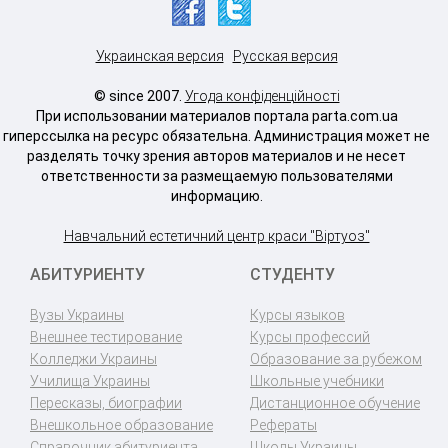
Украинская версия
Русская версия
© since 2007.
Угода конфіденційності
При использовании материалов портала parta.com.ua
гиперссылка на ресурс обязательна. Администрация может не
разделять точку зрения авторов материалов и не несет
ответственности за размещаемую пользователями
информацию.
Навчальний естетичний центр краси "Віртуоз"
АБИТУРИЕНТУ
СТУДЕНТУ
Вузы Украины
Курсы языков
Внешнее тестирование
Курсы профессий
Колледжи Украины
Образование за рубежом
Училища Украины
Школьные учебники
Пересказы, биографии
Дистанционное обучение
Внешкольное образование
Рефераты
Справочник абитуриента
Школы Украины