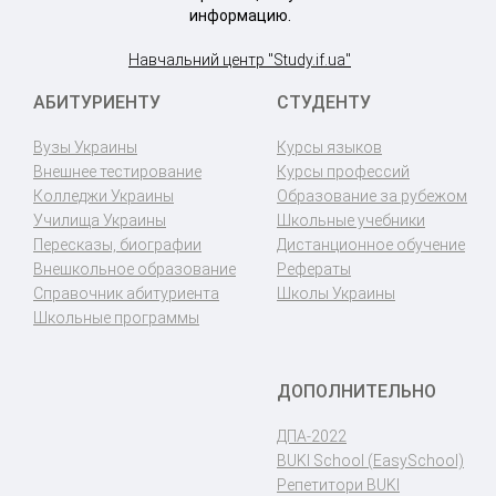
информацию.
Навчальний центр "Study.if.ua"
АБИТУРИЕНТУ
СТУДЕНТУ
Вузы Украины
Курсы языков
Внешнее тестирование
Курсы профессий
Колледжи Украины
Образование за рубежом
Училища Украины
Школьные учебники
Пересказы, биографии
Дистанционное обучение
Внешкольное образование
Рефераты
Справочник абитуриента
Школы Украины
Школьные программы
ДОПОЛНИТЕЛЬНО
ДПА-2022
BUKI School (EasySchool)
Репетитори BUKI