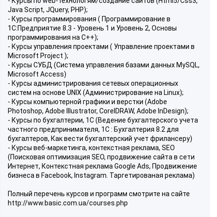
- Курсы по web-технологям/создание сайтов (Html5/Css3,
Java Script, JQuery, PHP);
- Курсы программирования ( Программирование в
1С:Предприятие 8.3 - Уровень 1 и Уровень 2, Основы
программирования на С++);
- Курсы управления проектами ( Управление проектами в
Microsoft Project );
- Курсы СУБД (Система управления базами данных MySQL,
Microsoft Access)
- Курсы администрирования сетевых операционных
систем на основе UNIX (Администрирование на Linux);
- Курсы компьютерной графики и верстки (Adobe
Photoshop, Adobe Illustrator, CorelDRAW, Adobe InDesign);
- Курсы по бухгалтерии, 1С (Ведение бухгалтерского учета
частного предпринимателя, 1С : Бухгалтерия 8.2 для
бухгалтеров, Как вести бухгалтерский учет фрилансеру)
- Курсы веб-маркетинга, контекстная реклама, SEO
(Поисковая оптимизация SEO, продвижение сайта в сети
Интернет, Контекстная реклама Google Ads, Продвижение
бизнеса в Facebook, Instagram. Таргетированая реклама)
Полный перечень курсов и программ смотрите на сайте
http://www.basic.com.ua/courses.php