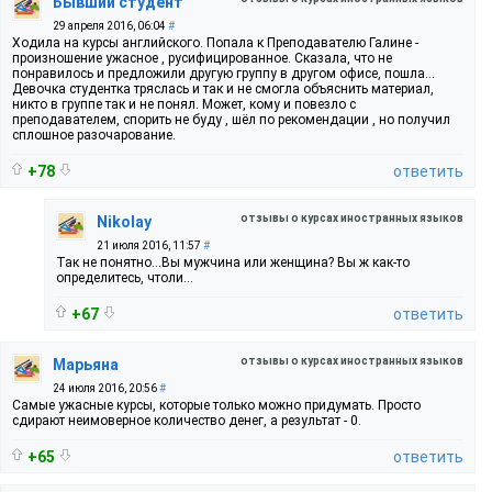
Бывший студент
29 апреля 2016, 06:04
#
Ходила на курсы английского. Попала к Преподавателю Галине -
произношение ужасное , русифицированное. Сказала, что не
понравилось и предложили другую группу в другом офисе, пошла...
Девочка студентка тряслась и так и не смогла объяснить материал,
никто в группе так и не понял. Может, кому и повезло с
преподавателем, спорить не буду , шёл по рекомендации , но получил
сплошное разочарование.
+78
ответить
отзывы о курсах иностранных языков
Nikolay
21 июля 2016, 11:57
#
Так не понятно...Вы мужчина или женщина? Вы ж как-то
определитесь, чтоли...
+67
ответить
отзывы о курсах иностранных языков
Марьяна
24 июля 2016, 20:56
#
Самые ужасные курсы, которые только можно придумать. Просто
сдирают неимоверное количество денег, а результат - 0.
+65
ответить