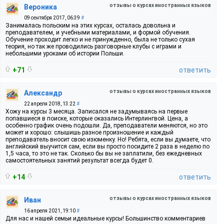
отзывы о курсах иностранных языков
Вероника
09 сентября 2017, 06:39
#
Занималась польским на этих курсах, осталась довольна и
преподавателем, и учебными материалами, и формой обучения.
Обучение проходит легко и не принужденно, была не только сухая
теория, но так же проводились разговорные клубы с играми и
небольшими уроками об истории Польши.
+71
ответить
отзывы о курсах иностранных языков
Александр
22 апреля 2018, 13:22
#
Хожу на курсы 3 месяца. Записался не задумываясь на первые
попавшиеся в поиске, которые оказались Интерлингвой. Цена, а
особенно график очень подошли. Да, преподаватели меняются, но это
может и хорошо: слышишь разное произношение и каждый
преподаватель вносит свою изюменку. Но! Ребята, если вы думаете, что
английский выучится сам, если вы просто посидите 2 раза в неделю по
1,5 часа, то это не так. Сколько бы вы не заплатили, без ежедневных
самостоятельных занятий результат всегда будет 0.
+14
ответить
отзывы о курсах иностранных языков
Иван
16 апреля 2021, 19:10
#
Для нас и нашей семьи идеальные курсы! Большинство комментариев