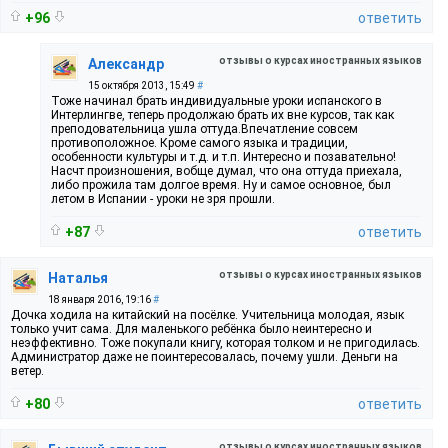
+96
ответить
отзывы о курсах иностранных языков
Александр
15 октября 2013, 15:49
#
Тоже начинал брать индивидуальные уроки испанского в
Интерлингве, теперь продолжаю брать их вне курсов, так как
преподовательница ушла оттуда.Впечатление совсем
противоположное. Кроме самого языка и традиции,
особенности культуры и т.д. и т.п. Интересно и позавательно!
Насчт произношения, вобще думал, что она оттуда приехала,
либо прожила там долгое время. Ну и самое основное, был
летом в Испании - уроки не зря прошли.
+87
ответить
отзывы о курсах иностранных языков
Наталья
18 января 2016, 19:16
#
Дочка ходила на китайский на посёлке. Учительница молодая, язык
только учит сама. Для маленького ребёнка было неинтересно и
неэффективно. Тоже покупали книгу, которая толком и не пригодилась.
Администратор даже не поинтересовалась, почему ушли. Деньги на
ветер.
+80
ответить
отзывы о курсах иностранных языков