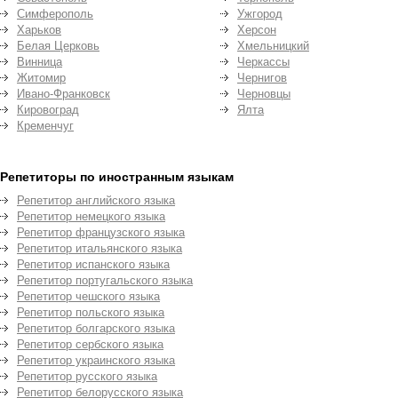
Симферополь
Ужгород
Харьков
Херсон
Белая Церковь
Хмельницкий
Винница
Черкассы
Житомир
Чернигов
Ивано-Франковск
Черновцы
Кировоград
Ялта
Кременчуг
Репетиторы по иностранным языкам
Репетитор английского языка
Репетитор немецкого языка
Репетитор французского языка
Репетитор итальянского языка
Репетитор испанского языка
Репетитор португальского языка
Репетитор чешского языка
Репетитор польского языка
Репетитор болгарского языка
Репетитор сербского языка
Репетитор украинского языка
Репетитор русского языка
Репетитор белорусского языка