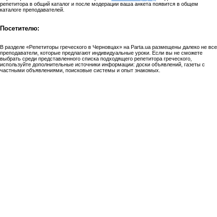
репетитора в общий каталог и после модерации ваша анкета появится в общем
каталоге преподавателей.
Посетителю:
В разделе «Репетиторы греческого в Черновцах» на Parta.ua размещены далеко не все
преподаватели, которые предлагают индивидуальные уроки. Если вы не сможете
выбрать среди представленного списка подходящего репетитора греческого,
используйте дополнительные источники информации: доски объявлений, газеты с
частными объявлениями, поисковые системы и опыт знакомых.