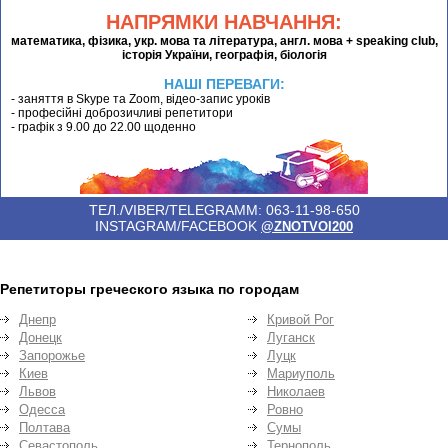
НАПРЯМКИ НАВЧАННЯ:
математика, фізика, укр. мова та література, англ. мова + speaking club,
історія України, географія, біологія
НАШІ ПЕРЕВАГИ:
- заняття в Skype та Zoom, відео-запис уроків
- професійні доброзичливі репетитори
- графік з 9.00 до 22.00 щоденно
ТЕЛ./VIBER/TELEGRAMM: 063-11-98-650
INSTAGRAM/FACEBOOK
@ZNOTVOI200
Репетиторы греческого языка по городам
Днепр
Кривой Рог
Донецк
Луганск
Запорожье
Луцк
Киев
Мариуполь
Львов
Николаев
Одесса
Ровно
Полтава
Сумы
Севастополь
Тернополь