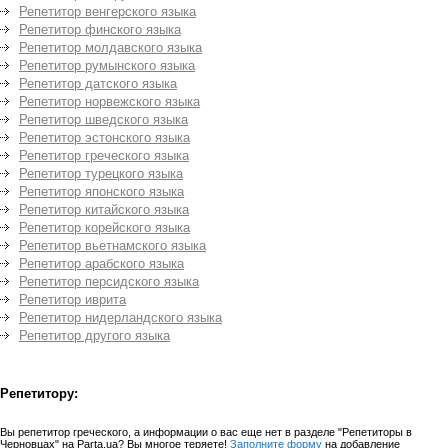
Репетитор венгерского языка
Репетитор финского языка
Репетитор молдавского языка
Репетитор румынского языка
Репетитор датского языка
Репетитор норвежского языка
Репетитор шведского языка
Репетитор эстонского языка
Репетитор греческого языка
Репетитор турецкого языка
Репетитор японского языка
Репетитор китайского языка
Репетитор корейского языка
Репетитор вьетнамского языка
Репетитор арабского языка
Репетитор персидского языка
Репетитор иврита
Репетитор нидерландского языка
Репетитор другого языка
Репетитору:
Вы репетитор греческого, а информации о вас еще нет в разделе "Репетиторы в
Черновцах" на Parta.ua? Вы многое теряете!
Заполните форму
на добавление