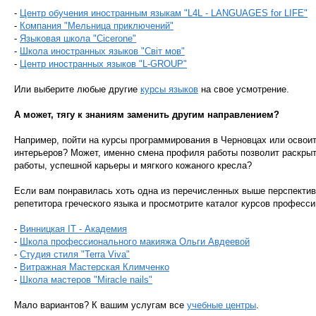
-
Центр обучения иностранным языкам "L4L - LANGUAGES for LIFE"
-
Компания "Мельница приключений"
-
Языковая школа "Cicerone"
-
Школа иностранных языков "Світ мов"
-
Центр иностранных языков "L-GROUP"
Или выберите любые другие
курсы языков
на свое усмотрение.
А может, тягу к знаниям заменить другим направлением?
Например, пойти на курсы программирования в Черновцах или освои
интерьеров? Может, именно смена профиля работы позволит раскры
работы, успешной карьеры и мягкого кожаного кресла?
Если вам понравилась хоть одна из перечисленных выше перспектив,
репетитора греческого языка и просмотрите каталог курсов професси
-
Винницкая IT - Академия
-
Школа профессионального макияжа Ольги Авдеевой
-
Студия стиля "Terra Viva"
-
Витражная Мастерская Климченко
-
Школа мастеров "Miracle nails"
Мало вариантов? К вашим услугам все
учебные центры
.