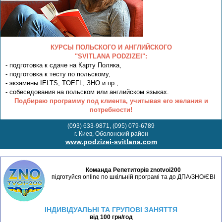
КУРСЫ ПОЛЬСКОГО И АНГЛИЙСКОГО
"SVITLANA PODZIZEI":
- подготовка к сдаче на Карту Поляка,
- подготовка к тесту по польскому,
- экзамены IELTS, TOEFL, ЗНО и пр.,
- собеседования на польском или английском языках.
Подбираю программу под клиента, учитывая его желания и
потребности!
(093) 633-9871, (095) 079-6789
г. Киев, Оболонский район
www.podzizei-svitlana.com
Команда Репетиторів znotvoi200
підготуйся online по шкільній програмі та до ДПА/ЗНО/ЄВІ
ІНДИВІДУАЛЬНІ ТА ГРУПОВІ ЗАНЯТТЯ
від 100 грн/год