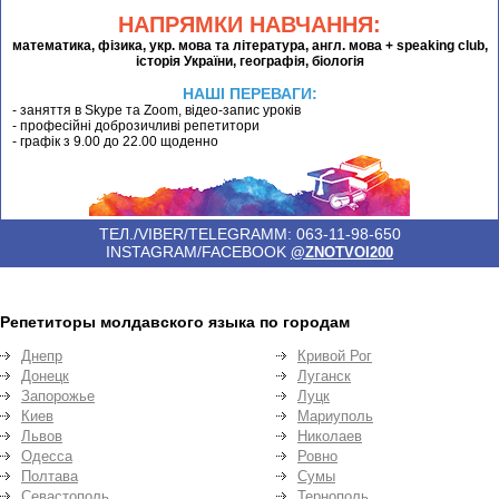
НАПРЯМКИ НАВЧАННЯ:
математика, фізика, укр. мова та література, англ. мова + speaking club,
історія України, географія, біологія
НАШІ ПЕРЕВАГИ:
- заняття в Skype та Zoom, відео-запис уроків
- професійні доброзичливі репетитори
- графік з 9.00 до 22.00 щоденно
ТЕЛ./VIBER/TELEGRAMM: 063-11-98-650
INSTAGRAM/FACEBOOK
@ZNOTVOI200
Репетиторы молдавского языка по городам
Днепр
Кривой Рог
Донецк
Луганск
Запорожье
Луцк
Киев
Мариуполь
Львов
Николаев
Одесса
Ровно
Полтава
Сумы
Севастополь
Тернополь