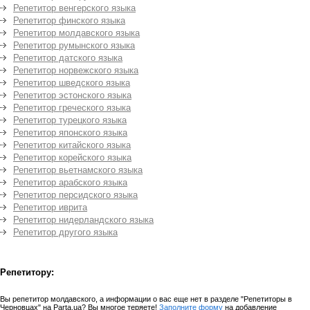
Репетитор венгерского языка
Репетитор финского языка
Репетитор молдавского языка
Репетитор румынского языка
Репетитор датского языка
Репетитор норвежского языка
Репетитор шведского языка
Репетитор эстонского языка
Репетитор греческого языка
Репетитор турецкого языка
Репетитор японского языка
Репетитор китайского языка
Репетитор корейского языка
Репетитор вьетнамского языка
Репетитор арабского языка
Репетитор персидского языка
Репетитор иврита
Репетитор нидерландского языка
Репетитор другого языка
Репетитору:
Вы репетитор молдавского, а информации о вас еще нет в разделе "Репетиторы в
Черновцах" на Parta.ua? Вы многое теряете!
Заполните форму
на добавление