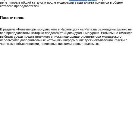
репетитора в общий каталог и после модерации ваша анкета появится в общем
каталоге преподавателей.
Посетителю:
В разделе «Репетиторы молдавского в Черновцах» на Parta.ua размещены далеко не
все преподаватели, которые предлагают индивидуальные уроки. Если вы не сможете
выбрать среди представленного списка подходящего репетитора молдавского,
используйте дополнительные источники информации: доски объявлений, газеты с
частными объявлениями, поисковые системы и опыт знакомых.