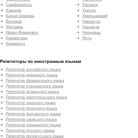
Симферополь
Ужгород
Харьков
Херсон
Белая Церковь
Хмельницкий
Винница
Черкассы
Житомир
Чернигов
Ивано-Франковск
Черновцы
Кировоград
Ялта
Кременчуг
Репетиторы по иностранным языкам
Репетитор английского языка
Репетитор немецкого языка
Репетитор французского языка
Репетитор итальянского языка
Репетитор испанского языка
Репетитор португальского языка
Репетитор чешского языка
Репетитор польского языка
Репетитор болгарского языка
Репетитор сербского языка
Репетитор украинского языка
Репетитор русского языка
Репетитор белорусского языка