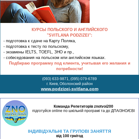
КУРСЫ ПОЛЬСКОГО И АНГЛИЙСКОГО
"SVITLANA PODZIZEI":
- подготовка к сдаче на Карту Поляка,
- подготовка к тесту по польскому,
- экзамены IELTS, TOEFL, ЗНО и пр.,
- собеседования на польском или английском языках.
Подбираю программу под клиента, учитывая его желания и
потребности!
(093) 633-9871, (095) 079-6789
г. Киев, Оболонский район
www.podzizei-svitlana.com
Команда Репетиторів znotvoi200
підготуйся online по шкільній програмі та до ДПА/ЗНО/ЄВІ
ІНДИВІДУАЛЬНІ ТА ГРУПОВІ ЗАНЯТТЯ
від 100 грн/год