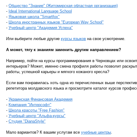
-
Общество "Знание" (Житомирская областная организация)
-
Ideal International Language School
-
Языковая школа "Smartfox"
-
Школа иностранных языков "European Way School"
-
Учебный центр "Академия Успеха"
Или выберите любые другие
курсы языков
на свое усмотрение.
А может, тягу к знаниям заменить другим направлением?
Например, пойти на курсы программирования в Черновцах или освои
интерьеров? Может, именно смена профиля работы позволит раскры
работы, успешной карьеры и мягкого кожаного кресла?
Если вам понравилась хоть одна из перечисленных выше перспектив,
репетитора молдавского языка и просмотрите каталог курсов профес
-
Украинская Финансовая Академия
-
Компания "Интерсофт"
-
Школа красоты "Free Fashion"
-
Учебный центр "Альфа-курсы"
-
Студия "DianaStyle"
Мало вариантов? К вашим услугам все
учебные центры
.