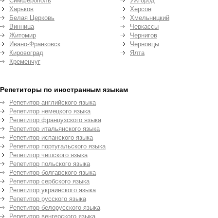
Симферополь
Ужгород
Харьков
Херсон
Белая Церковь
Хмельницкий
Винница
Черкассы
Житомир
Чернигов
Ивано-Франковск
Черновцы
Кировоград
Ялта
Кременчуг
Репетиторы по иностранным языкам
Репетитор английского языка
Репетитор немецкого языка
Репетитор французского языка
Репетитор итальянского языка
Репетитор испанского языка
Репетитор португальского языка
Репетитор чешского языка
Репетитор польского языка
Репетитор болгарского языка
Репетитор сербского языка
Репетитор украинского языка
Репетитор русского языка
Репетитор белорусского языка
Репетитор венгерского языка