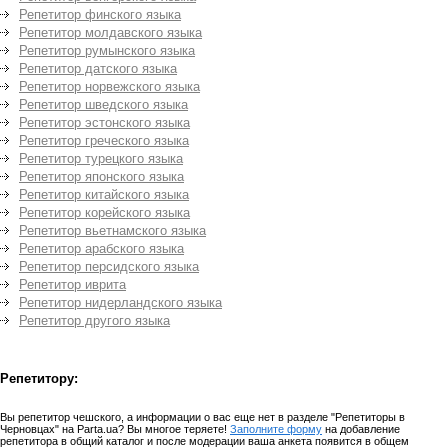
Репетитор финского языка
Репетитор молдавского языка
Репетитор румынского языка
Репетитор датского языка
Репетитор норвежского языка
Репетитор шведского языка
Репетитор эстонского языка
Репетитор греческого языка
Репетитор турецкого языка
Репетитор японского языка
Репетитор китайского языка
Репетитор корейского языка
Репетитор вьетнамского языка
Репетитор арабского языка
Репетитор персидского языка
Репетитор иврита
Репетитор нидерландского языка
Репетитор другого языка
Репетитору:
Вы репетитор чешского, а информации о вас еще нет в разделе "Репетиторы в
Черновцах" на Parta.ua? Вы многое теряете!
Заполните форму
на добавление
репетитора в общий каталог и после модерации ваша анкета появится в общем