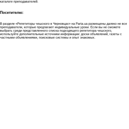
каталоге преподавателей.
Посетителю:
В разделе «Репетиторы чешского в Черновцах» на Parta.ua размещены далеко не все
преподаватели, которые предлагают индивидуальные уроки. Если вы не сможете
выбрать среди представленного списка подходящего репетитора чешского,
используйте дополнительные источники информации: доски объявлений, газеты с
частными объявлениями, поисковые системы и опыт знакомых.