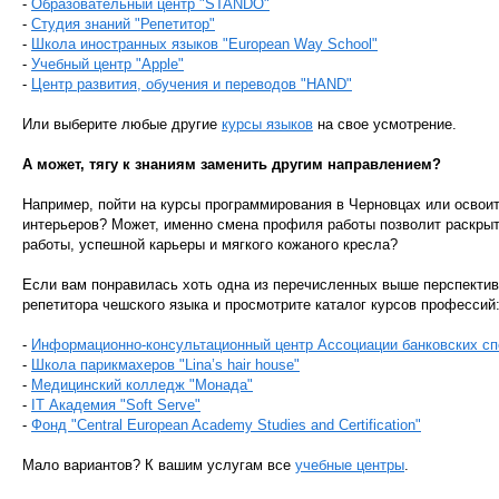
-
Образовательный центр "STANDO"
-
Студия знаний "Репетитор"
-
Школа иностранных языков "European Way School"
-
Учебный центр "Apple"
-
Центр развития, обучения и переводов "HAND"
Или выберите любые другие
курсы языков
на свое усмотрение.
А может, тягу к знаниям заменить другим направлением?
Например, пойти на курсы программирования в Черновцах или освои
интерьеров? Может, именно смена профиля работы позволит раскры
работы, успешной карьеры и мягкого кожаного кресла?
Если вам понравилась хоть одна из перечисленных выше перспектив,
репетитора чешского языка и просмотрите каталог курсов профессий
-
Информационно-консультационный центр Ассоциации банковских с
-
Школа парикмахеров "Lina’s hair house"
-
Медицинский колледж "Монада"
-
IT Академия "Soft Serve"
-
Фонд "Central European Academy Studies and Certification"
Мало вариантов? К вашим услугам все
учебные центры
.