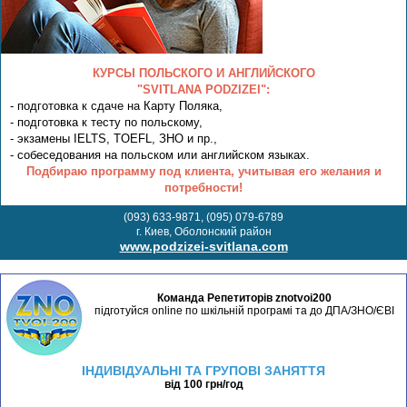
КУРСЫ ПОЛЬСКОГО И АНГЛИЙСКОГО
"SVITLANA PODZIZEI":
- подготовка к сдаче на Карту Поляка,
- подготовка к тесту по польскому,
- экзамены IELTS, TOEFL, ЗНО и пр.,
- собеседования на польском или английском языках.
Подбираю программу под клиента, учитывая его желания и
потребности!
(093) 633-9871, (095) 079-6789
г. Киев, Оболонский район
www.podzizei-svitlana.com
Команда Репетиторів znotvoi200
підготуйся online по шкільній програмі та до ДПА/ЗНО/ЄВІ
ІНДИВІДУАЛЬНІ ТА ГРУПОВІ ЗАНЯТТЯ
від 100 грн/год