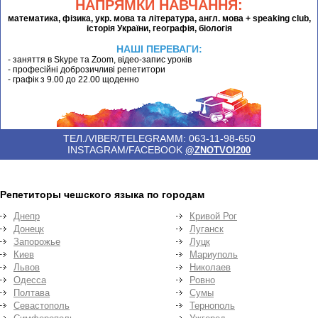
НАПРЯМКИ НАВЧАННЯ:
математика, фізика, укр. мова та література, англ. мова + speaking club,
історія України, географія, біологія
НАШІ ПЕРЕВАГИ:
- заняття в Skype та Zoom, відео-запис уроків
- професійні доброзичливі репетитори
- графік з 9.00 до 22.00 щоденно
ТЕЛ./VIBER/TELEGRAMM: 063-11-98-650
INSTAGRAM/FACEBOOK
@ZNOTVOI200
Репетиторы чешского языка по городам
Днепр
Кривой Рог
Донецк
Луганск
Запорожье
Луцк
Киев
Мариуполь
Львов
Николаев
Одесса
Ровно
Полтава
Сумы
Севастополь
Тернополь