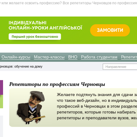
у или желаете освоить профессию? Все репетиторы Черновцов по профессия
Онлайн-курсы
Мастер-классы
ВНО
Работа студентам
Репети
рновцов: обучение на дому
Направление
Репетиторы по профессиям Черновцы
Желаете подтянуть знания для сдачи за
что такое веб-дизайн, но в индивидуа
профессий в Черновцах в этом раздел
репетиторов, которые готовы набирать 
репетиторы и преподаватели вузов, же