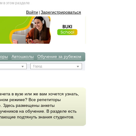
м в этом разделе
Войти
Зарегистрироваться
|
торы
Автошколы
Обучение за рубежом
Город
чета в вузе или же вам хочется узнать,
льном режиме? Все репетиторы
е. Здесь размещены анкеты
учеников на обучение. В разделе есть
лающие подтянуть знания студентов.