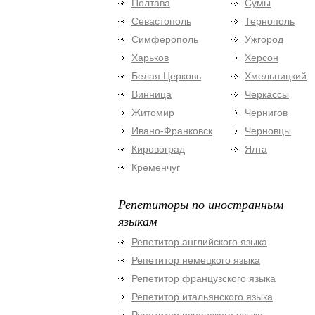
Полтава
Сумы
Севастополь
Тернополь
Симферополь
Ужгород
Харьков
Херсон
Белая Церковь
Хмельницкий
Винница
Черкассы
Житомир
Чернигов
Ивано-Франковск
Черновцы
Кировоград
Ялта
Кременчуг
Репетиторы по иностранным
языкам
Репетитор английского языка
Репетитор немецкого языка
Репетитор французского языка
Репетитор итальянского языка