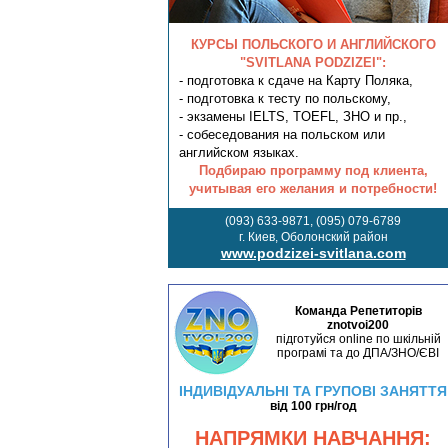
КУРСЫ ПОЛЬСКОГО И АНГЛИЙСКОГО
"SVITLANA PODZIZEI":
- подготовка к сдаче на Карту Поляка,
- подготовка к тесту по польскому,
- экзамены IELTS, TOEFL, ЗНО и пр.,
- собеседования на польском или
английском языках.
Подбираю программу под клиента,
учитывая его желания и потребности!
(093) 633-9871, (095) 079-6789
г. Киев, Оболонский район
www.podzizei-svitlana.com
Команда Репетиторів
znotvoi200
підготуйся online по шкільній
програмі та до ДПА/ЗНО/ЄВІ
ІНДИВІДУАЛЬНІ ТА ГРУПОВІ ЗАНЯТТЯ
від 100 грн/год
НАПРЯМКИ НАВЧАННЯ: