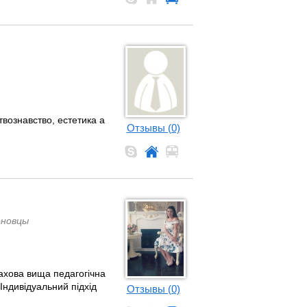
твознавство, естетика а
Отзывы (0)
рновцы
ахова вища педагогічна
 Індивідуальний підхід
Отзывы (0)