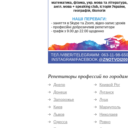
математика, фізика, укр. мова та література,
англ. мова + speaking club, історія України,
географія, біологія
НАШІ ПЕРЕВАГИ:
- заняття в Skype та Zoom, відео-запис уроків
- професійні доброзичливі репетитори
- графік з 9.00 до 22.00 щоденно
ТЕЛ./VIBER/TELEGRAMM: 063-11-98-65
INSTAGRAM/FACEBOOK
@ZNOTVOI200
Репетиторы профессий по городам
Днепр
Кривой Рог
Донецк
Луганск
Запорожье
Луцк
Киев
Мариуполь
Львов
Николаев
Одесса
Ровно