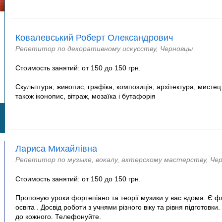
Ковалевський Роберт Олександрович
Репетитор по декоративному искусству, Черновцы
Стоимость занятий: от 150 до 150 грн.
Скульптура, живопис, графіка, композиція, архітектура, мистец
такoж іконопис, вітраж, мозаїка і бутафорія
Лариса Михайлівна
Репетитор по музыке, вокалу, актерскому мастерству, Че
Стоимость занятий: от 150 до 150 грн.
Пропоную уроки фортепіано та теорії музики у вас вдома. Є ф
освіта . Досвід роботи з учнями різного віку та рівня підготовки.
до кожного. Телефонуйте.