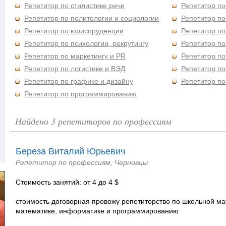
Репетитор по стилистике речи
Репетитор п
Репетитор по политологии и социологии
Репетитор по
Репетитор по юриспруденции
Репетитор по
Репетитор по психологии, рекрутингу
Репетитор по
Репетитор по маркетингу и PR
Репетитор по
Репетитор по логистике и ВЭД
Репетитор по
Репетитор по графике и дизайну
Репетитор по
Репетитор по программированию
Найдено 3 репетиторов по профессиям
Береза Виталий Юрьевич
Репетитор по профессиям, Черновцы
Стоимость занятий: от 4 до 4 $
стоимость договорная провожу репетиторство по школьной м
математике, информатике и программированию