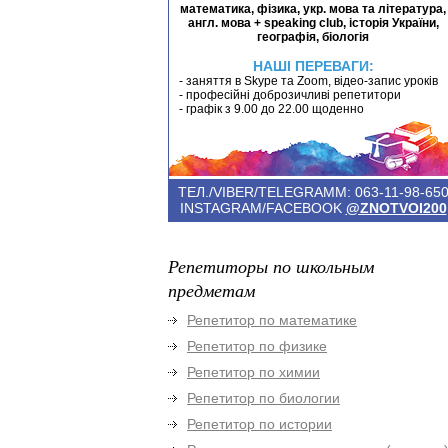
математика, фізика, укр. мова та література,
англ. мова + speaking club, історія України,
географія, біологія
НАШІ ПЕРЕВАГИ:
- заняття в Skype та Zoom, відео-запис уроків
- професійні доброзичливі репетитори
- графік з 9.00 до 22.00 щоденно
ТЕЛ./VIBER/TELEGRAMM: 063-11-98-65
INSTAGRAM/FACEBOOK
@ZNOTVOI200
Репетиторы по школьным
предметам
Репетитор по математике
Репетитор по физике
Репетитор по химии
Репетитор по биологии
Репетитор по истории