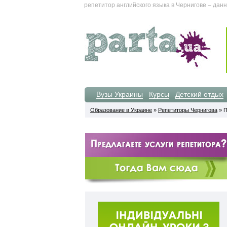
репетитор английского языка в Чернигове – дан
Вузы Украины
Курсы
Детский отдых
Образование в Украине
»
Репетиторы Чернигова
» П