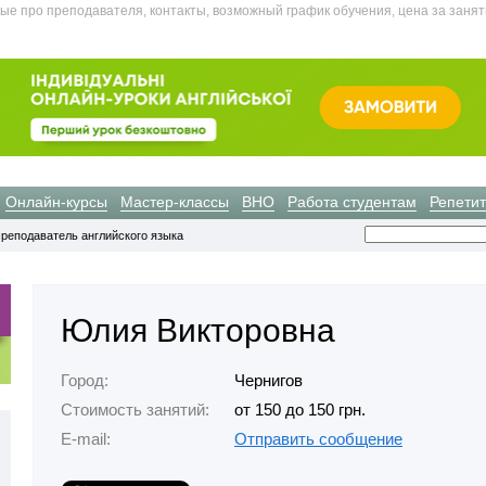
ные про преподавателя, контакты, возможный график обучения, цена за занят
Онлайн-курсы
Мастер-классы
ВНО
Работа студентам
Репети
реподаватель английского языка
Юлия Викторовна
Город:
Чернигов
Стоимость занятий:
от 150 до 150 грн.
E-mail:
Отправить сообщение