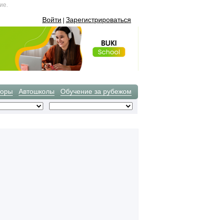
ие.
Войти
Зарегистрироваться
|
торы
Автошколы
Обучение за рубежом