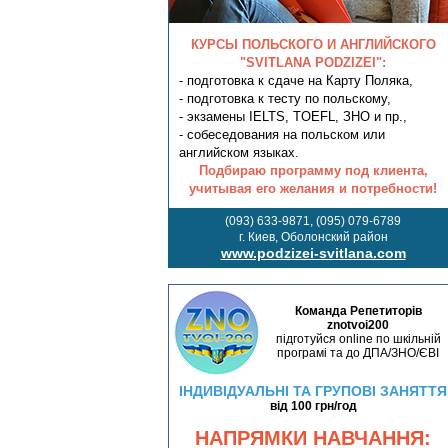
КУРСЫ ПОЛЬСКОГО И АНГЛИЙСКОГО
"SVITLANA PODZIZEI":
- подготовка к сдаче на Карту Поляка,
- подготовка к тесту по польскому,
- экзамены IELTS, TOEFL, ЗНО и пр.,
- собеседования на польском или
английском языках.
Подбираю программу под клиента,
учитывая его желания и потребности!
(093) 633-9871, (095) 079-6789
г. Киев, Оболонский район
www.podzizei-svitlana.com
Команда Репетиторів
znotvoi200
підготуйся online по шкільній
програмі та до ДПА/ЗНО/ЄВІ
ІНДИВІДУАЛЬНІ ТА ГРУПОВІ ЗАНЯТТЯ
від 100 грн/год
НАПРЯМКИ НАВЧАННЯ: