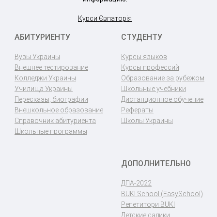
Курси Євпаторія
АБИТУРИЕНТУ
СТУДЕНТУ
Вузы Украины
Курсы языков
Внешнее тестирование
Курсы профессий
Колледжи Украины
Образование за рубежом
Училища Украины
Школьные учебники
Пересказы, биографии
Дистанционное обучение
Внешкольное образование
Рефераты
Справочник абитуриента
Школы Украины
Школьные программы
ДОПОЛНИТЕЛЬНО
ДПА-2022
BUKI School (EasySchool)
Репетитори BUKI
Детские садики