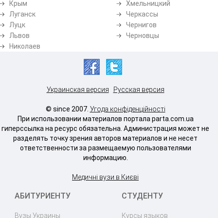
Крым
Хмельницкий
Луганск
Черкассы
Луцк
Чернигов
Львов
Черновцы
Николаев
Украинская версия
Русская версия
© since 2007.
Угода конфіденційності
При использовании материалов портала parta.com.ua
гиперссылка на ресурс обязательна. Администрация может не
разделять точку зрения авторов материалов и не несет
ответственности за размещаемую пользователями
информацию.
Медичні вузи в Києві
АБИТУРИЕНТУ
СТУДЕНТУ
Вузы Украины
Курсы языков