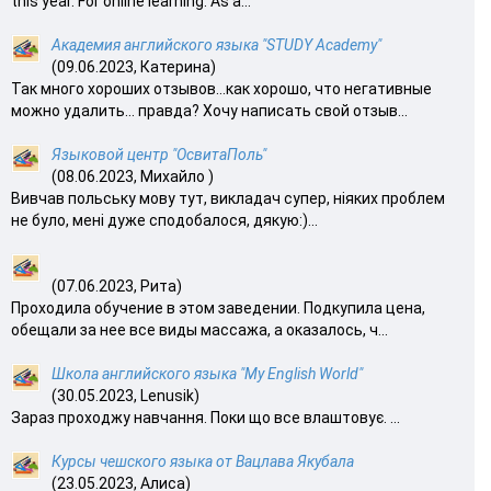
this year. For online learning. As a...
Академия английского языка "STUDY Academy"
(09.06.2023, Катерина)
Так много хороших отзывов…как хорошо, что негативные
можно удалить… правда? Хочу написать свой отзыв...
Языковой центр "ОсвитаПоль"
(08.06.2023, Михайло )
Вивчав польську мову тут, викладач супер, ніяких проблем
не було, мені дуже сподобалося, дякую:)...
(07.06.2023, Рита)
Проходила обучение в этом заведении. Подкупила цена,
обещали за нее все виды массажа, а оказалось, ч...
Школа английского языка "My English World"
(30.05.2023, Lenusik)
Зараз проходжу навчання. Поки що все влаштовує. ...
Курсы чешского языка от Вацлава Якубала
(23.05.2023, Алиса)