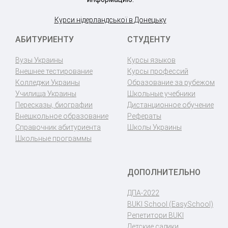
Курси нідерландської в Донецьку
АБИТУРИЕНТУ
СТУДЕНТУ
Вузы Украины
Курсы языков
Внешнее тестирование
Курсы профессий
Колледжи Украины
Образование за рубежом
Училища Украины
Школьные учебники
Пересказы, биографии
Дистанционное обучение
Внешкольное образование
Рефераты
Справочник абитуриента
Школы Украины
Школьные программы
ДОПОЛНИТЕЛЬНО
ДПА-2022
BUKI School (EasySchool)
Репетитори BUKI
Детские садики