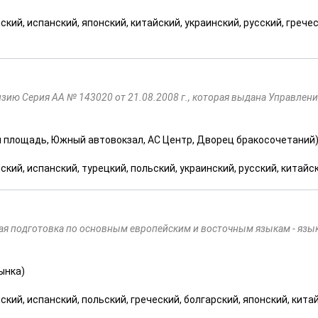
кий, испанский, японский, китайский, украинский, русский, гречес
т
зию Серия АА № 143020 от 21.08.2008 г., которая выдана Управлен
ная площадь, Южный автовокзал, АС Центр, Дворец бракосочетаний
ский, испанский, турецкий, польский, украинский, русский, китайс
вая подготовка по основным европейским и восточным языкам - язы
рынка)
кий, испанский, польский, греческий, болгарский, японский, кита