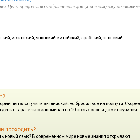
ия. Цель: предоставить образование доступное каждому, независим
ский, испанский, японский, китайский, арабский, польский
о?
орый пытался учить английский, но бросил всё на полпути. Скорее
 день старательно запоминал по 10 новых слов и даже научился
ли проходить?
чить новый язык? В современном мире новые знания открывают