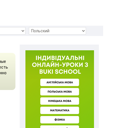
ные
есть
янно