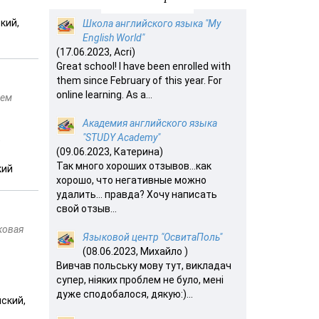
кий,
Школа английского языка "My
English World"
(17.06.2023, Acri)
Great school! I have been enrolled with
them since February of this year. For
online learning. As a...
ием
Академия английского языка
"STUDY Academy"
)
(09.06.2023, Катерина)
Так много хороших отзывов…как
кий
хорошо, что негативные можно
удалить… правда? Хочу написать
свой отзыв...
ковая
Языковой центр "ОсвитаПоль"
(08.06.2023, Михайло )
Вивчав польську мову тут, викладач
супер, ніяких проблем не було, мені
дуже сподобалося, дякую:)...
йский,