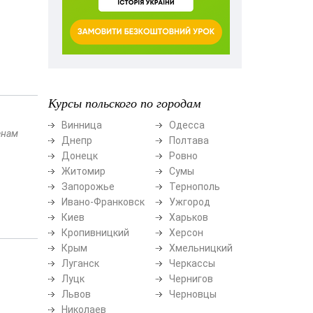
Курсы польского по городам
Винница
Одесса
енам
Днепр
Полтава
Донецк
Ровно
Житомир
Сумы
Запорожье
Тернополь
Ивано-Франковск
Ужгород
Киев
Харьков
Кропивницкий
Херсон
Крым
Хмельницкий
Луганск
Черкассы
Луцк
Чернигов
Львов
Черновцы
Николаев