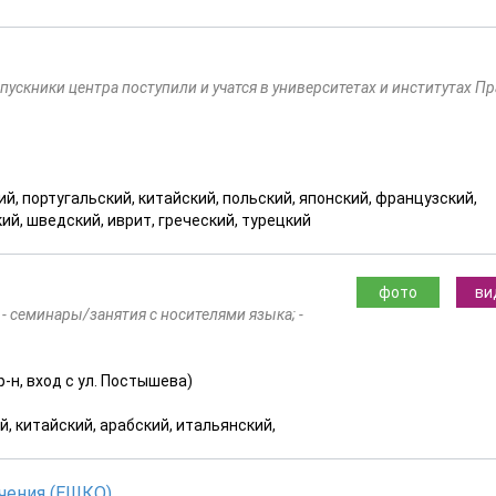
пускники центра поступили и учатся в университетах и институтах Пр
ий, португальский, китайский, польский, японский, французский,
ий, шведский, иврит, греческий, турецкий
фото
ви
 - семинары/занятия с носителями языка; -
р-н, вход с ул. Постышева)
й, китайский, арабский, итальянский,
чения (ЕШКО)