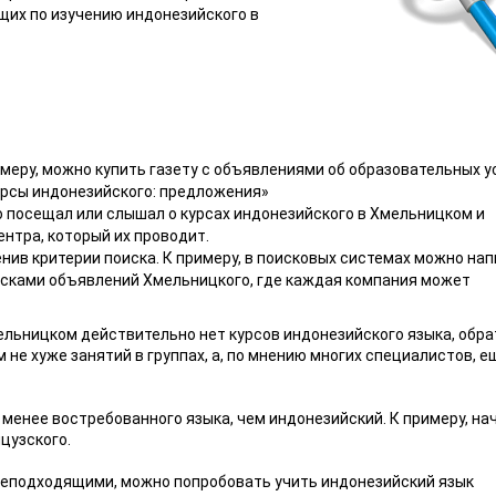
щих по изучению индонезийского в
меру, можно купить газету с объявлениями об образовательных у
урсы индонезийского: предложения»
-то посещал или слышал о курсах индонезийского в Хмельницком и
нтра, который их проводит.
енив критерии поиска. К примеру, в поисковых системах можно на
осками объявлений Хмельницкого, где каждая компания может
ельницком действительно нет курсов индонезийского языка, обр
не хуже занятий в группах, а, по мнению многих специалистов, е
 менее востребованного языка, чем индонезийский. К примеру, на
цузского.
неподходящими, можно попробовать учить индонезийский язык