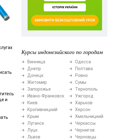
слугах
Курсы индонезийского по городам
Винница
Одесса
Днепр
Полтава
писать
Донецк
Ровно
Житомир
Сумы
Запорожье
Тернополь
атитесь
Ивано-Франковск
Ужгород
ще и
Киев
Харьков
Кропивницкий
Херсон
Крым
Хмельницкий
чать
Луганск
Черкассы
Луцк
Чернигов
Львов
Черновцы