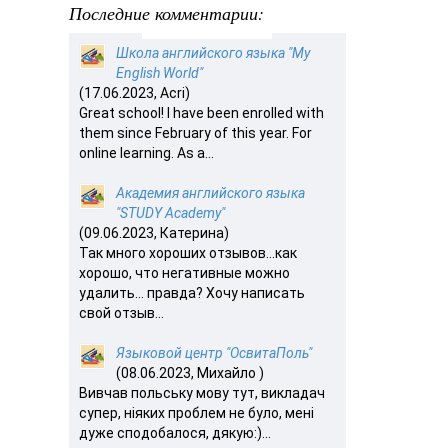
Последние комментарии:
Школа английского языка "My
English World"
(17.06.2023, Acri)
Great school! I have been enrolled with
them since February of this year. For
online learning. As a...
Академия английского языка
"STUDY Academy"
(09.06.2023, Катерина)
Так много хороших отзывов…как
хорошо, что негативные можно
удалить… правда? Хочу написать
свой отзыв...
Языковой центр "ОсвитаПоль"
(08.06.2023, Михайло )
Вивчав польську мову тут, викладач
супер, ніяких проблем не було, мені
дуже сподобалося, дякую:)...