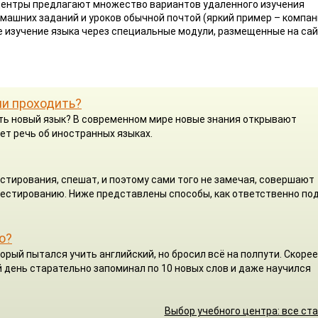
 центры предлагают множество вариантов удаленного изучения
машних заданий и уроков обычной почтой (яркий пример – компа
ое изучение языка через специальные модули, размещенные на са
ли проходить?
чить новый язык? В современном мире новые знания открывают
ет речь об иностранных языках.
стирования, спешат, и поэтому сами того не замечая, совершают
 тестированию. Ниже представлены способы, как ответственно по
о?
орый пытался учить английский, но бросил всё на полпути. Скорее
 день старательно запоминал по 10 новых слов и даже научился
Выбор учебного центра: все ст