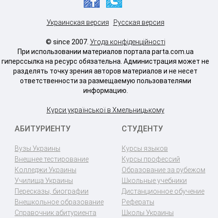
Украинская версия
Русская версия
© since 2007.
Угода конфіденційності
При использовании материалов портала parta.com.ua
гиперссылка на ресурс обязательна. Администрация может не
разделять точку зрения авторов материалов и не несет
ответственности за размещаемую пользователями
информацию.
Курси української в Хмельницькому
АБИТУРИЕНТУ
СТУДЕНТУ
Вузы Украины
Курсы языков
Внешнее тестирование
Курсы профессий
Колледжи Украины
Образование за рубежом
Училища Украины
Школьные учебники
Пересказы, биографии
Дистанционное обучение
Внешкольное образование
Рефераты
Справочник абитуриента
Школы Украины