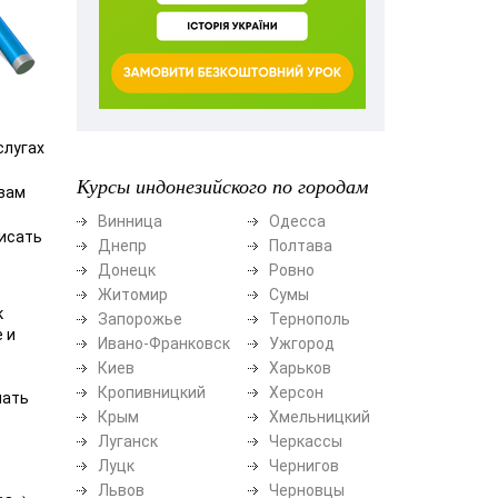
слугах
Курсы индонезийского по городам
 вам
Винница
Одесса
писать
Днепр
Полтава
Донецк
Ровно
Житомир
Сумы
к
Запорожье
Тернополь
 и
Ивано-Франковск
Ужгород
Киев
Харьков
Кропивницкий
Херсон
чать
Крым
Хмельницкий
Луганск
Черкассы
Луцк
Чернигов
Львов
Черновцы