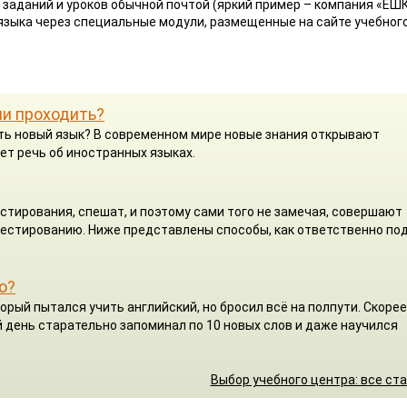
 заданий и уроков обычной почтой (яркий пример – компания «ЕШК
 языка через специальные модули, размещенные на сайте учебног
ли проходить?
чить новый язык? В современном мире новые знания открывают
ет речь об иностранных языках.
стирования, спешат, и поэтому сами того не замечая, совершают
 тестированию. Ниже представлены способы, как ответственно по
о?
орый пытался учить английский, но бросил всё на полпути. Скорее
 день старательно запоминал по 10 новых слов и даже научился
Выбор учебного центра: все ст