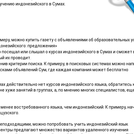
учению индонезийского в Сумах.
меру, можно купить газету с объявлениями об образовательных у
донезийского: предложения»
то посещал или слышал о курсах индонезийского в Сумах и сможет
й их проводит.
енив критерии поиска. К примеру, в поисковых системах можно на
осками объявлений Сум, где каждая компания может бесплатно
мах действительно нет курсов индонезийского языка, обратитесь 
 хуже занятий в группах, а, по мнению многих специалистов, еще
 менее востребованного языка, чем индонезийский. К примеру, на
цузского.
неподходящими, можно попробовать учить индонезийский язык
 центры предлагают множество вариантов удаленного изучения