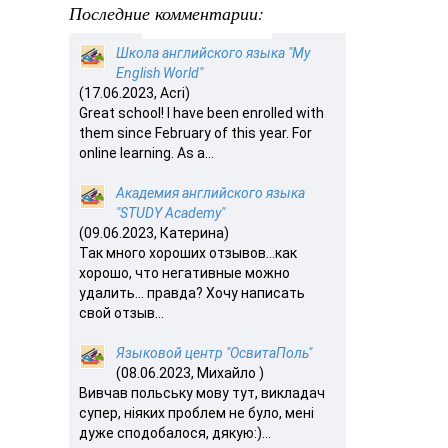
Последние комментарии:
Школа английского языка "My
English World"
(17.06.2023, Acri)
Great school! I have been enrolled with
them since February of this year. For
online learning. As a...
Академия английского языка
"STUDY Academy"
(09.06.2023, Катерина)
Так много хороших отзывов…как
хорошо, что негативные можно
удалить… правда? Хочу написать
свой отзыв...
Языковой центр "ОсвитаПоль"
(08.06.2023, Михайло )
Вивчав польську мову тут, викладач
супер, ніяких проблем не було, мені
дуже сподобалося, дякую:)...