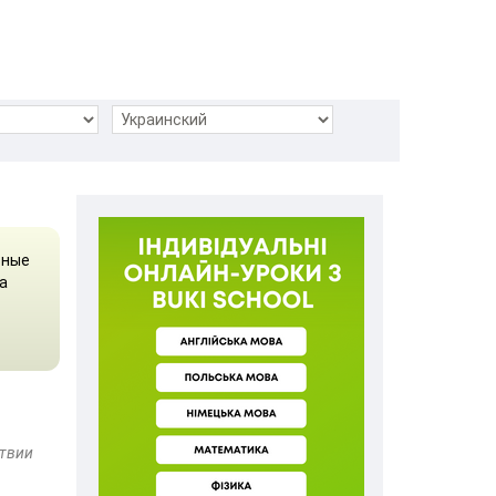
ьные
а
ствии