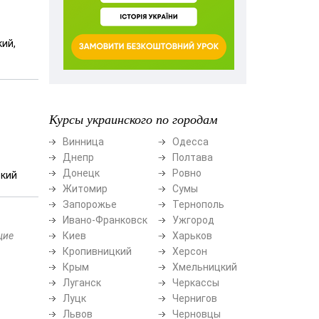
кий,
Курсы украинского по городам
Винница
Одесса
Днепр
Полтава
Донецк
Ровно
ский
Житомир
Сумы
Запорожье
Тернополь
Ивано-Франковск
Ужгород
щие
Киев
Харьков
Кропивницкий
Херсон
Крым
Хмельницкий
Луганск
Черкассы
Луцк
Чернигов
Львов
Черновцы