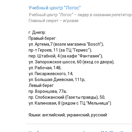
Учебный центр "Логос"
Учебный центр “Логос” – лидер в оказании репетитор
Главный секрет – игровая
г. Днепр:
Правый берег:
ул. Артема,7 (возле магазина "Bosch");
пр-т Героев, 11 (за ТЦ "Гермес");
пер. Штабной, 4 (за кафе "Фантазия");
ул. Запорожское шоссе, 60 (вход со двора);
ул. Рабочая, 148;
ул. Писаржевского, 14;
ул. Большая Диевская, 111р;
Левый берег:
пр. Воронцова, 77а;
пр. Слобожанский (Газеты правды), 50;
ул. Калиновая, 8 (рядом с ТЦ "Мельница").
Языки: английский, украинский, русский