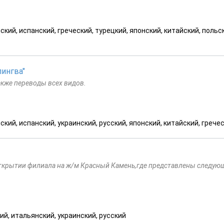
кий, испанский, греческий, турецкий, японский, китайский, польс
ингва"
акже переводы всех видов.
ский, испанский, украинский, русский, японский, китайский, грече
открытии филиала на ж/м Красный Камень,где представлены следую
ий, итальянский, украинский, русский