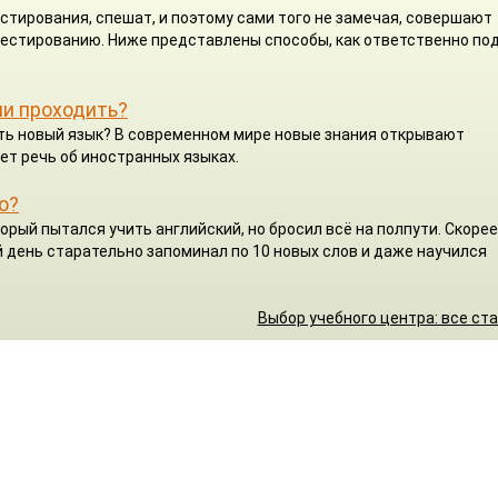
стирования, спешат, и поэтому сами того не замечая, совершают
 тестированию. Ниже представлены способы, как ответственно по
ли проходить?
чить новый язык? В современном мире новые знания открывают
ет речь об иностранных языках.
о?
орый пытался учить английский, но бросил всё на полпути. Скорее
 день старательно запоминал по 10 новых слов и даже научился
Выбор учебного центра: все ст