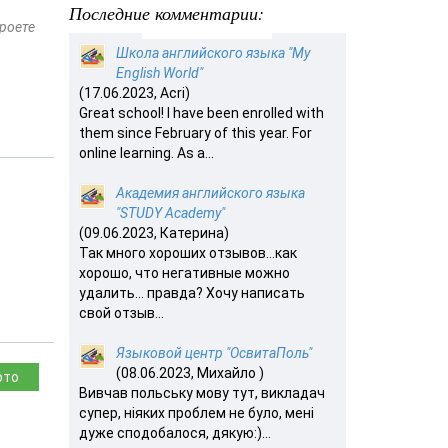
Последние комментарии:
роете
Школа английского языка "My
English World"
(17.06.2023, Acri)
Great school! I have been enrolled with
them since February of this year. For
online learning. As a...
Академия английского языка
"STUDY Academy"
(09.06.2023, Катерина)
Так много хороших отзывов…как
хорошо, что негативные можно
удалить… правда? Хочу написать
свой отзыв...
Языковой центр "ОсвитаПоль"
(08.06.2023, Михайло )
ото
Вивчав польську мову тут, викладач
супер, ніяких проблем не було, мені
дуже сподобалося, дякую:)...