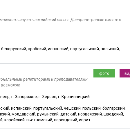
зможность изучать английский язык в Днепропетровске вместе с
, белорусский, арабский, испанский, португальский, польский,
фото
ви
иональными репетиторами и преподавателями
в возможно
. Днепр, г. Запорожье, г. Херсон, г. Кропивницкий
ский, испанский, португальский, чешский, польский, болгарский,
нский, молдавский, румынский, датский, норвежский, шведский,
ий, корейский, вьетнамский, персидский, иврит