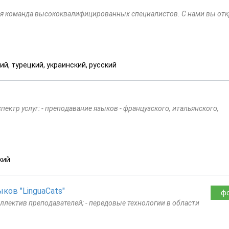
жная команда высококвалифицированных специалистов. С нами вы отк
ий, турецкий, украинский, русский
ктр услуг: - преподавание языков - французского, итальянского,
кий
ков "LinguaCats"
ф
оллектив преподавателей; - передовые технологии в области