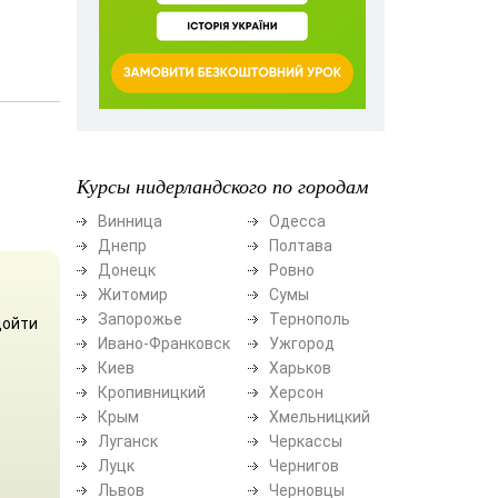
Курсы нидерландского по городам
Винница
Одесса
Днепр
Полтава
Донецк
Ровно
Житомир
Сумы
Запорожье
Тернополь
дойти
Ивано-Франковск
Ужгород
Киев
Харьков
Кропивницкий
Херсон
Крым
Хмельницкий
Луганск
Черкассы
Луцк
Чернигов
Львов
Черновцы