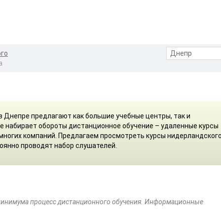
ого
а
в Днепре предлагают как большие учебные центры, так и
е набирает обороты дистанционное обучение – удаленные курсы
 многих компаний. Предлагаем просмотреть курсы нидерландског
тоянно проводят набор слушателей.
о минимума процесс дистанционного обучения. Информационные