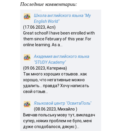
Последние комментарии:
Школа английского языка "My
English World"
(17.06.2023, Acri)
Great school! I have been enrolled with
them since February of this year. For
online learning. As a...
Академия английского языка
"STUDY Academy"
(09.06.2023, Катерина)
Так много хороших отзывов…как
хорошо, что негативные можно
удалить… правда? Хочу написать
свой отзыв...
Языковой центр "ОсвитаПоль"
(08.06.2023, Михайло )
Вивчав польську мову тут, викладач
супер, ніяких проблем не було, мені
дуже сподобалося, дякую:)...