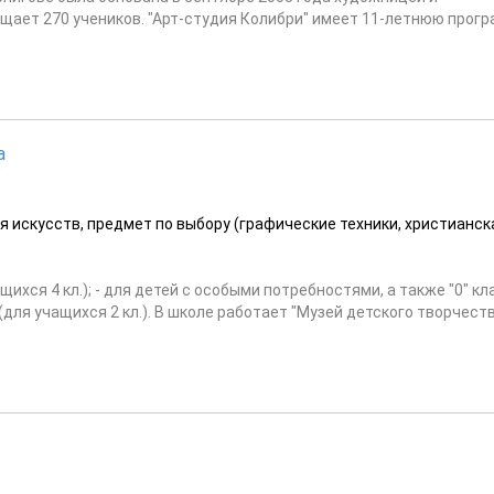
ает 270 учеников. "Арт-студия Колибри" имеет 11-летнюю прогр
а
ия искусств, предмет по выбору (графические техники, христианск
ихся 4 кл.); - для детей с особыми потребностями, а также "0" кл
 (для учащихся 2 кл.). В школе работает "Музей детского творчест