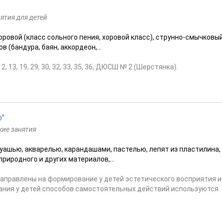
ятия для детей
ровой (класс сольного пения, хоровой класс), струнно-смычковы
 (бандура, баян, аккордеон,...
3, 19, 29, 30, 32, 33, 35, 36, ДЮСШ № 2 (Шерстянка).
р"
кие занятия
уашью, акварелью, карандашами, пастелью, лепят из пластилина,
природного и других материалов,...
аправлены на формирование у детей эстетического восприятия и
ания у детей способов самостоятельных действий используются