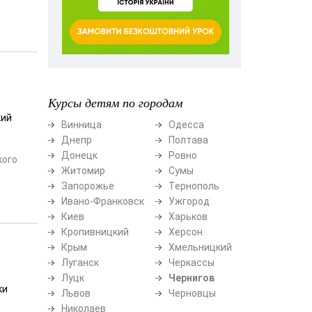
Курсы детям по городам
кий
Винница
Одесса
Днепр
Полтава
Донецк
Ровно
кого
Житомир
Сумы
Запорожье
Тернополь
Ивано-Франковск
Ужгород
Киев
Харьков
Кропивницкий
Херсон
Крым
Хмельницкий
Луганск
Черкассы
Луцк
Чернигов
ки
Львов
Черновцы
Николаев