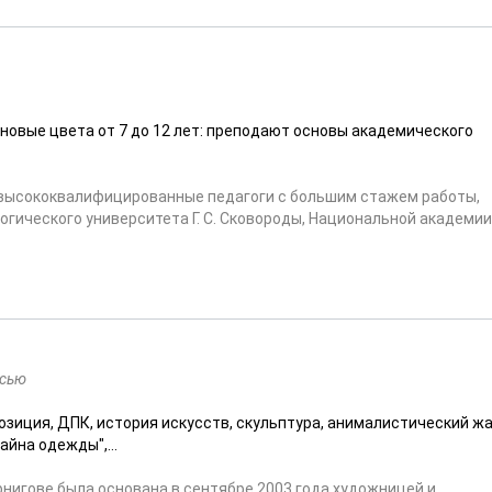
ь новые цвета от 7 до 12 лет: преподают основы академического
, высококвалифицированные педагоги с большим стажем работы,
ического университета Г. С. Сковороды, Национальной академии
исью
зиция, ДПК, история искусств, скульптура, анималистический жа
йна одежды",...
ернигове была основана в сентябре 2003 года художницей и