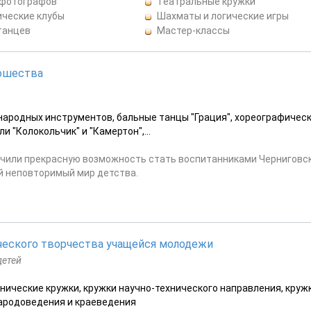
 фотографов
Театральные кружки
ические клубы
Шахматы и логические игры
танцев
Мастер-классы
ношества
 народных инструментов, бальные танцы "Грация", хореографичес
и "Колокольчик" и "Камертон",...
лучили прекрасную возможность стать воспитанниками Черниговс
й неповторимый мир детства.
ческого творчества учащейся молодежи
детей
нические кружки, кружки научно-технического направления, круж
народоведения и краеведения