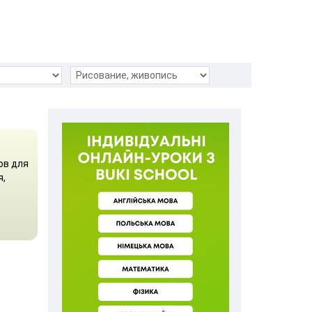
ов для
я,