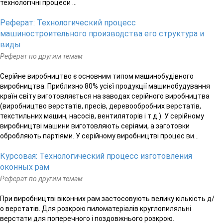
технологічні процеси ...
Реферат: Технологический процесс
машиностроительного производства его структура и
виды
Реферат по другим темам
Серійне виробництво є основним типом машинобудівного
виробництва. Приблизно 80% усієї продукції машинобудування
країн світу виготовляється на заводах серійного виробництва
(виробництво верстатів, пресів, деревообробних верстатів,
текстильних машин, насосів, вентиляторів і т.д.). У серійному
виробництві машини виготовляють серіями, а заготовки
обробляють партіями. У серійному виробництві процес ви...
Курсовая: Технологический процесс изготовления
оконных рам
Реферат по другим темам
При виробництві віконних рам застосовують велику кількість д/
о верстатів. Для розкрою пиломатеріалів круглопиляльні
верстати для поперечного і поздовжнього розкрою.