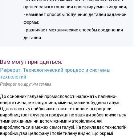
процесса изготовления проектируемого изделия;
- называет способы получения деталей заданной
формы;
- различает механические способы соединения
деталей.
Вам могут пригодиться:
Реферат: Технологический процесс и системы
технологий
Реферат по другим темам
До основних галузей промисловості належать паливно-
енергетична, металургійна, хімічна, машинобудівна галузі.
Однак навіть у найбільших із них технологічні процеси
виробництва галузевої продукції не завжди забезпечуються
тими вихідними чи допоміжними матеріалами, які
виробляються в межах самої галузі. На прикладах технологій
виробництва целофану і поліетилену видно, що окремі