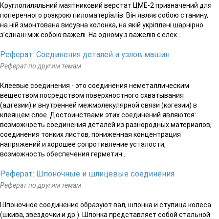
Круглопиляльний маятниковий верстат ЦМЕ-2 призначений для
поперечного розкрою пиломатеріалів. Він являє собою станину,
на ній змонтована висувна колонка, на якій укріплені шарнірно
з’єднані між собою важелі. На одному з важелів є елек...
Реферат: Соединения деталей и узлов машин
Реферат по другим темам
Клеевые соединения - это соединения неметаллическим
веществом посредством поверхностного схватывания
(адгезии) и внутренней межмолекулярной связи (когезии) в
клеящем слое. Достоинствами этих соединений являются:
возможность соединения деталей из разнородных материалов,
соединения тонких листов, пониженная концентрация
напряжений и хорошее сопротивление усталости,
возможность обеспечения герметич...
Реферат: Шпоночные и шлицевые соединения
Реферат по другим темам
Шпоночное соединение образуют вал, шпонка и ступица колеса
(шкива, звездочки и др.). Шпонка представляет собой стальной