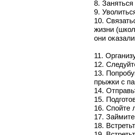
8. Заняться
9. Уволитьс
10. Связать
жизни (школ
они оказали
11. Организ
12. Следуйт
13. Попробу
прыжки с па
14. Отправь
15. Подгото
16. Спойте 
17. Займите
18. Встретьт
19. Встретьт