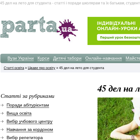
45 дел на лето для студента - статті і поради школярам та їх батькам, студент
Вузи України
Курси
Дитячі табори
Онлайн-навчання
Майсте
Статті освіта
»
Цікаве про освіту
» 45 дел на лето для студента
45 дел на
Статті за рубриками
Поради абітурієнтам
Вища освіта
Вибір учбового центру
Навчання за кордоном
Вибір репетитора