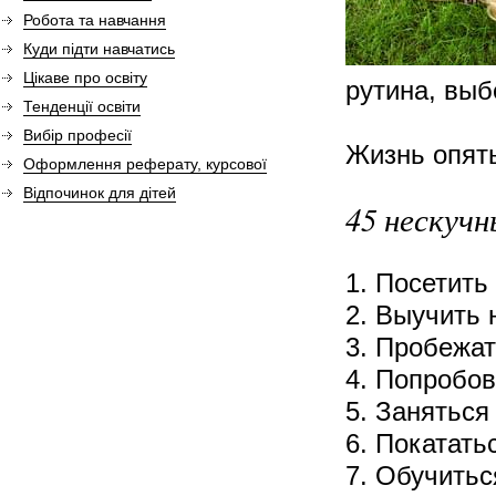
Робота та навчання
Куди підти навчатись
Цікаве про освіту
рутина, выб
Тенденції освіти
Вибір професії
Жизнь опять
Оформлення реферату, курсової
Відпочинок для дітей
45 нескучн
1. Посетить
2. Выучить 
3. Пробежа
4. Попробов
5. Заняться
6. Покатать
7. Обучитьс