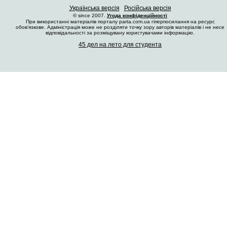
Українська версія
Російська версія
© since 2007.
Угода конфіденційності
При використанні матеріалів порталу parta.com.ua гіперпосилання на ресурс
обов'язкове. Адміністрація може не розділяти точку зору авторів матеріалів і не несе
відповідальності за розміщувану користувачами інформацію.
45 дел на лето для студента