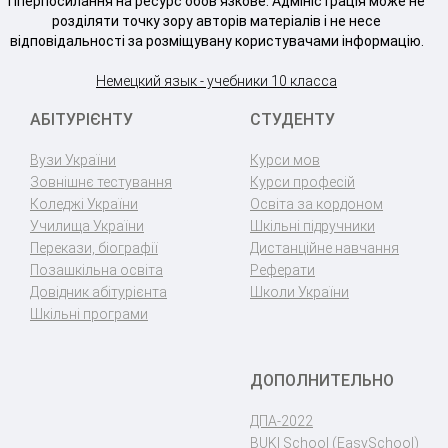
гіперпосилання на ресурс обов'язкове. Адміністрація може не
розділяти точку зору авторів матеріалів і не несе
відповідальності за розміщувану користувачами інформацію.
Немецкий язык - учебники 10 класса
АБІТУРІЄНТУ
СТУДЕНТУ
Вузи України
Курси мов
Зовнішнє тестування
Курси професій
Коледжі України
Освіта за кордоном
Училища України
Шкільні підручники
Перекази, біографії
Дистанційне навчання
Позашкільна освіта
Реферати
Довідник абітурієнта
Школи України
Шкільні програми
ДОПОЛНИТЕЛЬНО
ДПА-2022
BUKI School (EasySchool)