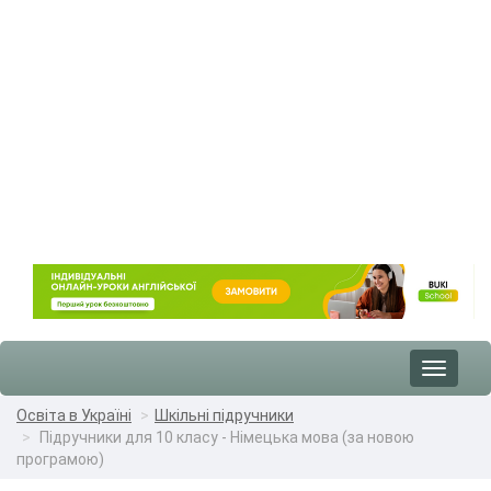
Toggle
navigat
Освіта в Україні
Шкільні підручники
Підручники для 10 класу - Німецька мова (за новою
програмою)