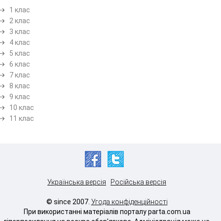
1 клас
2 клас
3 клас
4 клас
5 клас
6 клас
7 клас
8 клас
9 клас
10 клас
11 клас
Українська версія
Російська версія
© since 2007.
Угода конфіденційності
При використанні матеріалів порталу parta.com.ua