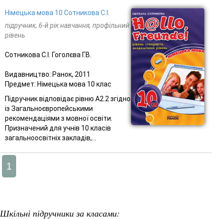
Німецька мова 10 Сотникова С.І.
підручник, 6-й рік навчання, профільний
рівень
Сотникова С.І. Гоголєва Г.В.
Видавництво: Ранок, 2011
Предмет: Німецька мова 10 клас
Підручник відповідає рівню А2.2 згідно
із Загальноєвропейськими
рекомендаціями з мовної освіти.
Призначений для учнів 10 класів
загальноосвітніх закладів,...
1
Шкільні підручники за класами: