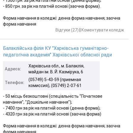
- 1500 грн. за рік на платній основі (денна форма);
- 850 грн. за рік на платній основі (заочна форма).
Форма навчання в коледжі: денна форма навчання; заочна
форма навчання
Відгуки (27)
|
Коментувати коледж
Балаклійська філія КУ "Харківська гуманітарно-
педагогічна академія" Харківської обласної ради
Харківська обл., м. Балаклія,
Адреса:
майдан ім. В. Й. Казмірука, 6
(05749) 5-43-59 (приемная
Телефон:
комиссия), (05749) 2-07-61
- 50 місць безкоштовні (спеціальність "Початкове
навчання", "Дошкільне навчання");
- 7400 грн за рік на платній основі (денна форма);
- 4320 грн за рік на платній основі (заочна форма)
Форма навчання в коледжі: денна форма навчання; заочна
форма навчання