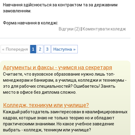
Навчання здійснюється за контрактом та за державним
замовленням.
Форма навчання в коледжі:
Відгуки (2)
|
Коментувати коледж
« Попередня
1
2
3
Наступна »
Аргументы и факсы - учимся на секретаря
Считаете, что вузовское образование нужно лишь топ-
менеджерам и банкирам, а училища, колледжи и техникумы -
это для рабочих специальностей? Ошибаетесь! Занять
место в офисе без диплома сложно.
Колледж, техникум или училище?
Каждый работодатель заинтересован в квалифицированных
кадрах, которые знаю не только теорию но и обладают
практическими знаниями. Но какое учебное заведение
выбрать - колледж, техникум или училище?