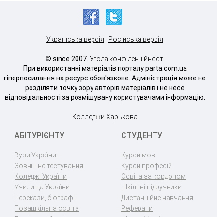
Українська версія
Російська версія
© since 2007.
Угода конфіденційності
При використанні матеріалів порталу parta.com.ua
гіперпосилання на ресурс обов'язкове. Адміністрація може не
розділяти точку зору авторів матеріалів і не несе
відповідальності за розміщувану користувачами інформацію.
Колледжи Харькова
АБІТУРІЄНТУ
СТУДЕНТУ
Вузи України
Курси мов
Зовнішнє тестування
Курси професій
Коледжі України
Освіта за кордоном
Училища України
Шкільні підручники
Перекази, біографії
Дистанційне навчання
Позашкільна освіта
Реферати