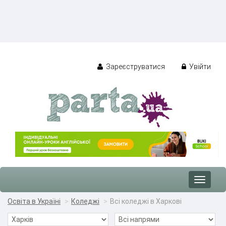
Зареєструватися
Увійти
Toggle
navigat
Освіта в Україні
Коледжі
Всі коледжі в Харкові