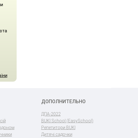
ли
бота
аїни
ДОПОЛНИТЕЛЬНО
ДПА-2022
сій
BUKI School (EasySchool)
ордоном
Репетитори BUKI
учники
Дитячі садочки