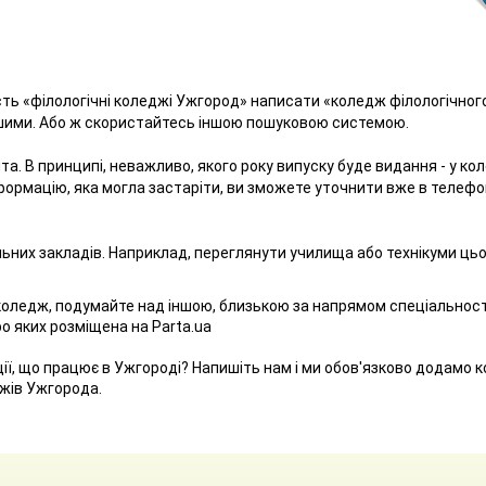
ість «філологічні коледжі Ужгород» написати «коледж філологічног
ншими. Або ж скористайтесь іншою пошуковою системою.
нта. В принципі, неважливо, якого року випуску буде видання - у к
формацію, яка могла застаріти, ви зможете уточнити вже в телефо
льних закладів. Наприклад, переглянути училища або технікуми ць
коледж, подумайте над іншою, близькою за напрямом спеціальност
о яких розміщена на Parta.ua
ії, що працює в Ужгороді? Напишіть нам і ми обов'язково додамо 
джів Ужгорода.