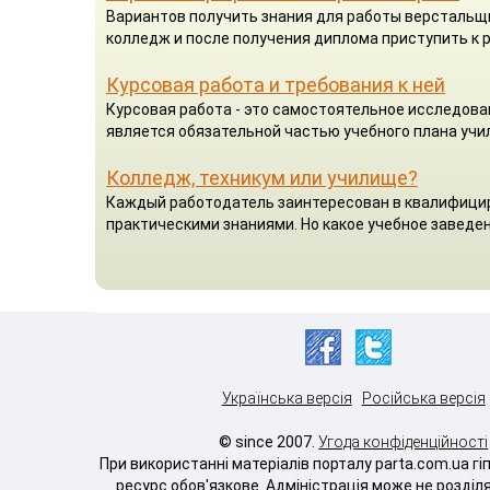
Вариантов получить знания для работы верстальщик
колледж и после получения диплома приступить к р
Курсовая работа и требования к ней
Курсовая работа - это самостоятельное исследова
является обязательной частью учебного плана учил
Колледж, техникум или училище?
Каждый работодатель заинтересован в квалифицир
практическими знаниями. Но какое учебное заведен
Українська версія
Російська версія
© since 2007.
Угода конфіденційності
При використанні матеріалів порталу parta.com.ua г
ресурс обов'язкове. Адміністрація може не розділ