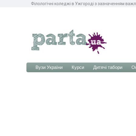
Філологічні коледжі в Ужгороді з зазначенням важли
Вузи України
Курси
Дитячі табори
О