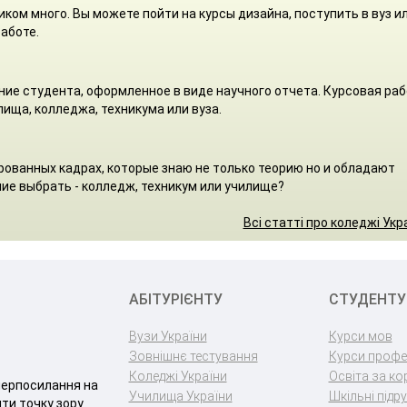
ом много. Вы можете пойти на курсы дизайна, поступить в вуз и
аботе.
ние студента, оформленное в виде научного отчета. Курсовая ра
ища, колледжа, техникума или вуза.
ованных кадрах, которые знаю не только теорию но и обладают
ие выбрать - колледж, техникум или училище?
Всі статті про коледжі Укр
АБІТУРІЄНТУ
СТУДЕНТУ
Вузи України
Курси мов
Зовнішнє тестування
Курси профе
Коледжі України
Освіта за к
іперпосилання на
Училища України
Шкільні підр
яти точку зору