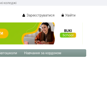
кі коледжі
Зареєструватися
Увійти
Автошколи
Навчання за кордоном