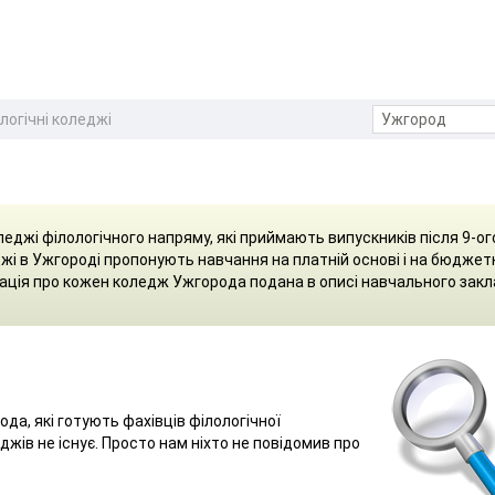
логічні коледжі
еджі філологічного напряму, які приймають випускників після 9-ог
еджі в Ужгороді пропонують навчання на платній основі і на бюджет
ація про кожен коледж Ужгорода подана в описі навчального закл
да, які готують фахівців філологічної
еджів не існує. Просто нам ніхто не повідомив про