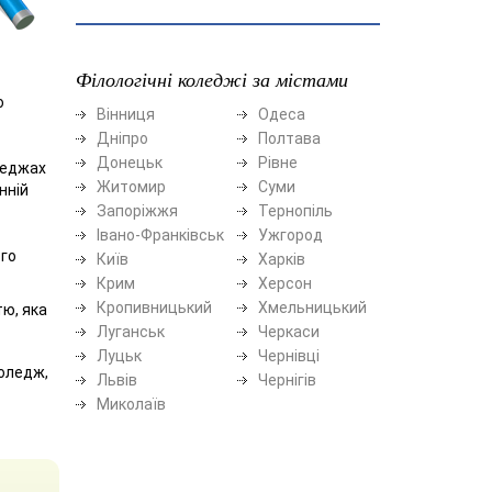
Філологічні коледжі за містами
о
Вінниця
Одеса
Дніпро
Полтава
Донецьк
Рівне
оледжах
Житомир
Суми
нній
Запоріжжя
Тернопіль
Івано-Франківськ
Ужгород
ого
Київ
Харків
Крим
Херсон
Кропивницький
Хмельницький
ю, яка
Луганськ
Черкаси
Луцьк
Чернівці
коледж,
Львів
Чернігів
Миколаїв