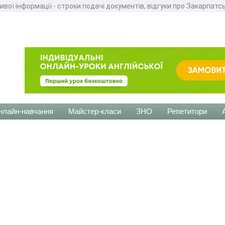
вої інформації - строки подачі документів, відгуки про Закарпатсь
нлайн-навчання
Майстер-класи
ЗНО
Репетитори