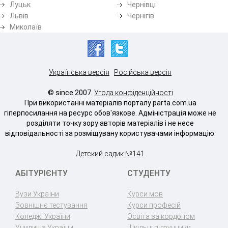
Луцьк
Чернівці
Львів
Чернігів
Миколаїв
Українська версія
Російська версія
© since 2007.
Угода конфіденційності
При використанні матеріалів порталу parta.com.ua
гіперпосилання на ресурс обов'язкове. Адміністрація може не
розділяти точку зору авторів матеріалів і не несе
відповідальності за розміщувану користувачами інформацію.
Детский садик №141
АБІТУРІЄНТУ
СТУДЕНТУ
Вузи України
Курси мов
Зовнішнє тестування
Курси професій
Коледжі України
Освіта за кордоном
Училища України
Шкільні підручники