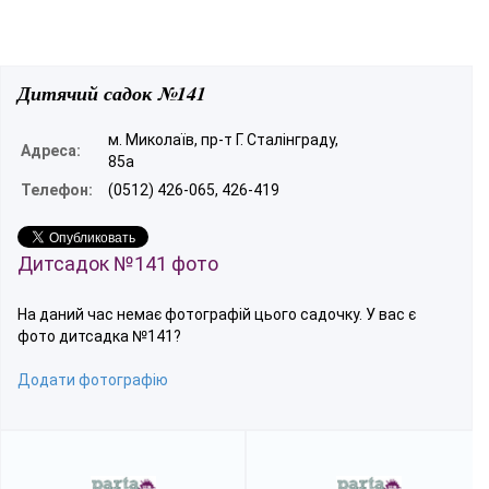
Дитячий садок №141
м. Миколаїв, пр-т Г. Сталінграду,
Адреса:
85а
Телефон:
(0512) 426-065, 426-419
Дитсадок №141 фото
На даний час немає фотографій цього садочку. У вас є
фото дитсадка №141?
Додати фотографію