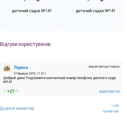
дитячий садок №141
дитячий садок №141
Відгуки користувачів:
відгук про дитсадок
Лариса
27 березня 2015, 11:15
#
Добрый день! Подскажите контактный номер телефона десткого сада
№141
+27
відповісти
↑ на
Додати коментар
початок