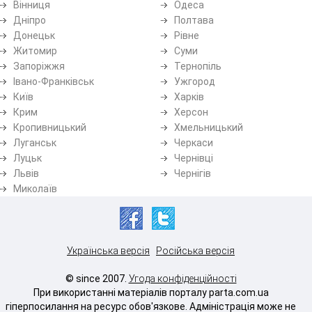
Вінниця
Одеса
Дніпро
Полтава
Донецьк
Рівне
Житомир
Суми
Запоріжжя
Тернопіль
Івано-Франківськ
Ужгород
Київ
Харків
Крим
Херсон
Кропивницький
Хмельницький
Луганськ
Черкаси
Луцьк
Чернівці
Львів
Чернігів
Миколаїв
Українська версія
Російська версія
© since 2007.
Угода конфіденційності
При використанні матеріалів порталу parta.com.ua
гіперпосилання на ресурс обов'язкове. Адміністрація може не