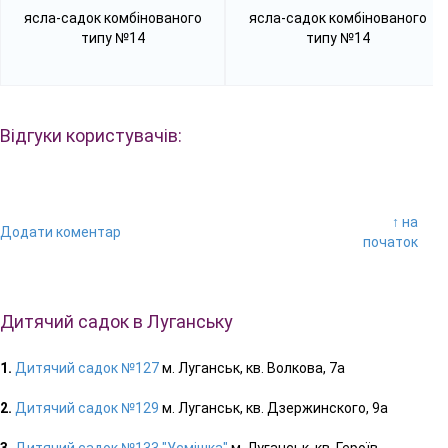
ясла-садок комбінованого
ясла-садок комбінованого
типу №14
типу №14
Відгуки користувачів:
↑ на
Додати коментар
початок
Дитячий садок в Луганську
1.
Дитячий садок №127
м. Луганськ, кв. Волкова, 7а
2.
Дитячий садок №129
м. Луганськ, кв. Дзержинского, 9а
3.
Дитячий садок №133 "Усмішка"
м. Луганськ, кв. Героїв