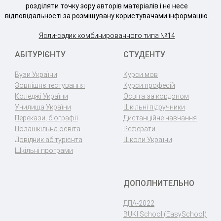
розділяти точку зору авторів матеріалів і не несе
відповідальності за розміщувану користувачами інформацію.
Ясли-садик комбинированного типа №14
АБІТУРІЄНТУ
СТУДЕНТУ
Вузи України
Курси мов
Зовнішнє тестування
Курси професій
Коледжі України
Освіта за кордоном
Училища України
Шкільні підручники
Перекази, біографії
Дистанційне навчання
Позашкільна освіта
Реферати
Довідник абітурієнта
Школи України
Шкільні програми
ДОПОЛНИТЕЛЬНО
ДПА-2022
BUKI School (EasySchool)