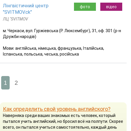
Лінгвістичний центр
фото
відео
"SVITMOV.ck"
ЛЦ "SVITMOV
м. Черкаси, вул. Гуржіевська (Р. Люксембург), 31, оф. 301 (р-н
Дружби народів)
Мови: англійська, німецька, французька, Італійська,
Іспанська, польська, чеська, російська
1
2
Как определить свой уровень английского?
Наверняка среди ваших знакомых есть человек, который
пытался учить английский, но бросил всё на полпути. Скорее
всего, он пытался учиться самостоятельно, каждый день