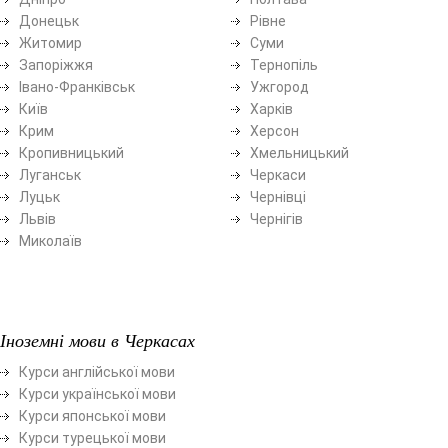
Донецьк
Рівне
Житомир
Суми
Запоріжжя
Тернопіль
Івано-Франківськ
Ужгород
Київ
Харків
Крим
Херсон
Кропивницький
Хмельницький
Луганськ
Черкаси
Луцьк
Чернівці
Львів
Чернігів
Миколаїв
Іноземні мови в Черкасах
Курси англійської мови
Курси української мови
Курси японської мови
Курси турецької мови