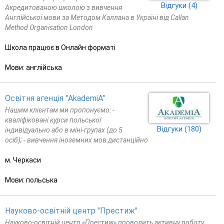
Відгуки (4)
Акредитованою школою з вивчення
Англійської мови за Методом Каллана в Україні від Callan
Method Organisation London
Школа працює в Онлайн форматі
Мови: англійська
Освітня агенція "AkademiA"
Нашим клієнтам ми пропонуємо: -
кваліфіковані курси польської
Відгуки (180)
індивідуально або в міні-групах (до 5
осіб); - вивчення іноземних мов дистанційно
м. Черкаси
Мови: польська
Науково-освітній центр "Престиж"
Науково-освітній центр «Престиж» проводить активну роботу