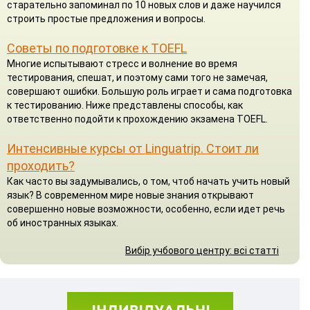
старательно запоминал по 10 новых слов и даже научился
строить простые предложения и вопросы.
Советы по подготовке к TOEFL
Многие испытывают стресс и волнение во время
тестирования, спешат, и поэтому сами того не замечая,
совершают ошибки. Большую роль играет и сама подготовка
к тестированию. Ниже представлены способы, как
ответственно подойти к прохождению экзамена TOEFL.
Интенсивные курсы от Linguatrip. Стоит ли
проходить?
Как часто вы задумывались, о том, чтоб начать учить новый
язык? В современном мире новые знания открывают
совершенно новые возможности, особенно, если идет речь
об иностранных языках.
Вибір учбового центру: всі статті