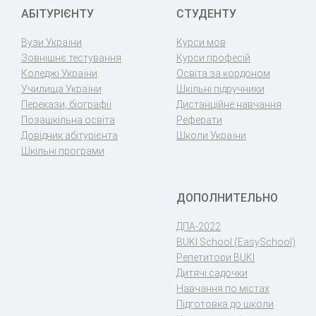
АБІТУРІЄНТУ
СТУДЕНТУ
Вузи України
Курси мов
Зовнішнє тестування
Курси професій
Коледжі України
Освіта за кордоном
Училища України
Шкільні підручники
Перекази, біографії
Дистанційне навчання
Позашкільна освіта
Реферати
Довідник абітурієнта
Школи України
Шкільні програми
ДОПОЛНИТЕЛЬНО
ДПА-2022
BUKI School (EasySchool)
Репетитори BUKI
Дитячі садочки
Навчання по містах
Підготовка до школи