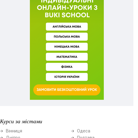
Курси за містами
Вінниця
Одеса
Дніпро
Полтава