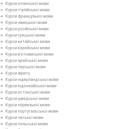
Курси іспанської мови
Курси італійської мови
Курси французької мови
Курси німецької мови
Курси російської мови
Курси грецької мови
Курси китайської мови
Курси корейської мови
Курси в'єтнамської мови
Курси арабської мови
Курси перської мови
Курси івриту
Курси нідерландської мови
Курси індонезійської мови
Курси естонської мови
Курси шведської мови
Курси норвезької мови
Курси португальської мови
Курси чеської мови
Курси польської мови