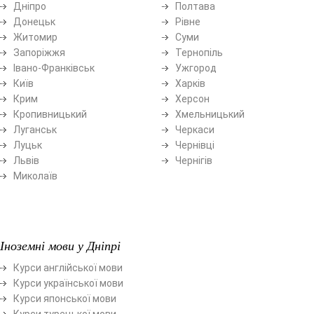
Дніпро
Полтава
Донецьк
Рівне
Житомир
Суми
Запоріжжя
Тернопіль
Івано-Франківськ
Ужгород
Київ
Харків
Крим
Херсон
Кропивницький
Хмельницький
Луганськ
Черкаси
Луцьк
Чернівці
Львів
Чернігів
Миколаїв
Іноземні мови у Дніпрі
Курси англійської мови
Курси української мови
Курси японської мови
Курси турецької мови