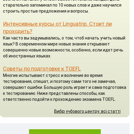
старательно запоминал по 10 новых слов и даже научился
строить простые предложения и вопросы.
Интенсивные курсы от Linguatrip. Стоит ли
проходить?
Как часто вы задумывались, о том, чтоб начать учить новый
язык? В современном мире новые знания открывают
совершенно новые возможности, особенно, если идет речь
об иностранных языках.
Советы по подготовке к TOEFL
Многие испытывают стресс и волнение во время
тестирования, спешат, и поэтому сами того не замечая,
совершают ошибки. Большую роль играет и сама подготовка
к тестированию. Ниже представлены способы, как
ответственно подойти к прохождению экзамена TOEFL.
Вибір учбового центру: всі статті