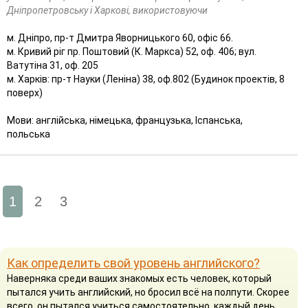
Дніпропетровську і Харкові, використовуючи
м. Дніпро, пр-т Дмитра Яворницького 60, офіс 66.
м. Кривий ріг пр. Поштовий (К. Маркса) 52, оф. 406; вул.
Ватутіна 31, оф. 205
м. Харків: пр-т Науки (Леніна) 38, оф.802 (Будинок проектів, 8
поверх)
Мови: англійська, німецька, французька, Іспанська,
польська
1
2
3
Как определить свой уровень английского?
Наверняка среди ваших знакомых есть человек, который
пытался учить английский, но бросил всё на полпути. Скорее
всего, он пытался учиться самостоятельно, каждый день