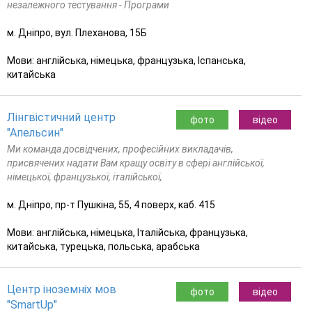
незалежного тестування - Програми
м. Дніпро, вул. Плеханова, 15Б
Мови: англійська, німецька, французька, Іспанська,
китайська
Лінгвістичний центр
фото
відео
"Апельсин"
Ми команда досвідчених, професійних викладачів,
присвячених надати Вам кращу освіту в сфері англійської,
німецької, французької, італійської,
м. Дніпро, пр-т Пушкіна, 55, 4 поверх, каб. 415
Мови: англійська, німецька, Італійська, французька,
китайська, турецька, польська, арабська
Центр іноземніх мов
фото
відео
"SmartUp"