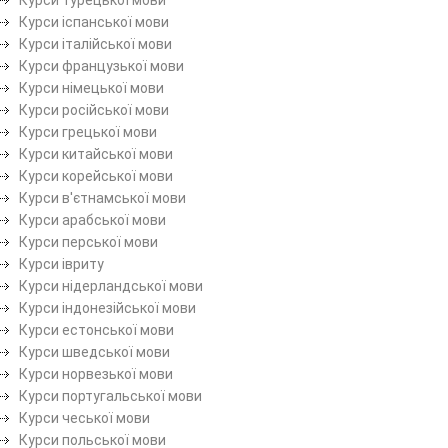
Курси іспанської мови
Курси італійської мови
Курси французької мови
Курси німецької мови
Курси російської мови
Курси грецької мови
Курси китайської мови
Курси корейської мови
Курси в'єтнамської мови
Курси арабської мови
Курси перської мови
Курси івриту
Курси нідерландської мови
Курси індонезійської мови
Курси естонської мови
Курси шведської мови
Курси норвезької мови
Курси португальської мови
Курси чеської мови
Курси польської мови