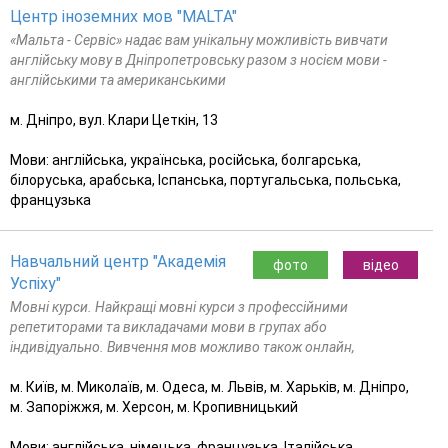
Центр іноземних мов "MALTA"
«Мальта - Сервіс» надає вам унікальну можливість вивчати
англійську мову в Дніпропетровську разом з носієм мови -
англійськими та американськими
м. Дніпро, вул. Клари Цеткін, 13
Мови: англійська, українська, російська, болгарська,
білоруська, арабська, Іспанська, португальська, польська,
французька
Навчальний центр "Академія
фото
відео
Успіху"
Мовні курси. Найкращі мовні курси з профессійними
репетиторами та викладачами мови в групах або
індивідуально. Вивчення мов можливо також онлайн,
м. Київ, м. Миколаїв, м. Одеса, м. Львів, м. Харьків, м. Дніпро,
м. Запоріжжя, м. Херсон, м. Кропивницький
Мови: англійська, німецька, французька, Італійська,