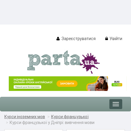
Зареєструватися
Увійти
Toggle
navigat
Курси іноземних мов
Курси французької
Курси французької у Дніпрі: вивчення мови