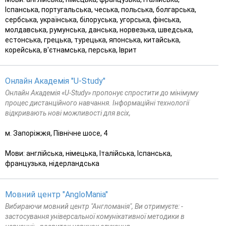
Іспанська, португальська, чеська, польська, болгарська,
сербська, українська, білоруська, угорська, фінська,
молдавська, румунська, данська, норвезька, шведська,
естонська, грецька, турецька, японська, китайська,
корейська, в'єтнамська, перська, Іврит
Онлайн Академія "U-Study"
Онлайн Академія «U-Study» пропонує спростити до мінімуму
процес дистанційного навчання. Інформаційні технології
відкривають нові можливості для всіх,
м. Запоріжжя, Північне шосе, 4
Мови: англійська, німецька, Італійська, Іспанська,
французька, нідерландська
Мовний центр "AngloMania"
Вибираючи мовний центр "Англоманія", Ви отримуєте: -
застосування універсальної комунікативної методики в