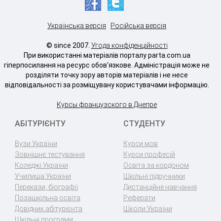
Українська версія
Російська версія
© since 2007.
Угода конфіденційності
При використанні матеріалів порталу parta.com.ua
гіперпосилання на ресурс обов'язкове. Адміністрація може не
розділяти точку зору авторів матеріалів і не несе
відповідальності за розміщувану користувачами інформацію.
Курсы французского в Днепре
АБІТУРІЄНТУ
СТУДЕНТУ
Вузи України
Курси мов
Зовнішнє тестування
Курси професій
Коледжі України
Освіта за кордоном
Училища України
Шкільні підручники
Перекази, біографії
Дистанційне навчання
Позашкільна освіта
Реферати
Довідник абітурієнта
Школи України
Шкільні програми