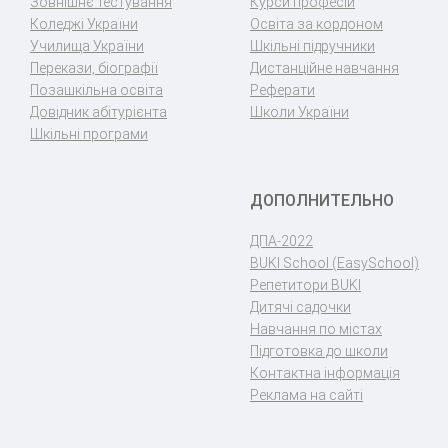
Зовнішнє тестування
Курси професій
Коледжі України
Освіта за кордоном
Училища України
Шкільні підручники
Перекази, біографії
Дистанційне навчання
Позашкільна освіта
Реферати
Довідник абітурієнта
Школи України
Шкільні програми
ДОПОЛНИТЕЛЬНО
ДПА-2022
BUKI School (EasySchool)
Репетитори BUKI
Дитячі садочки
Навчання по містах
Підготовка до школи
Контактна інформація
Реклама на сайті