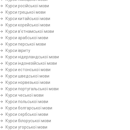
Курси російської мови
Курси грецької мови
Курси китайської мови
Курси корейської мови
Курси в'єтнамської мови
Курси арабської мови
Курси перської мови
Курси івриту
Курси нідерландської мови
Курси індонезійської мови
Курси естонської мови
Курси шведської мови
Курси норвезької мови
Курси португальської мови
Курси чеської мови
Курси польської мови
Курси болгарської мови
Курси сербської мови
Курси білоруської мови
Курси угорської мови