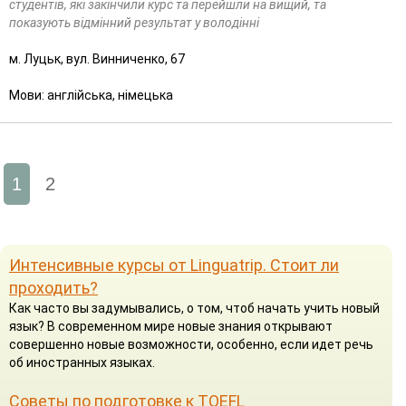
студентів, які закінчили курс та перейшли на вищий, та
показують відмінний результат у володінні
м. Луцьк, вул. Винниченко, 67
Мови: англійська, німецька
1
2
Интенсивные курсы от Linguatrip. Стоит ли
проходить?
Как часто вы задумывались, о том, чтоб начать учить новый
язык? В современном мире новые знания открывают
совершенно новые возможности, особенно, если идет речь
об иностранных языках.
Советы по подготовке к TOEFL