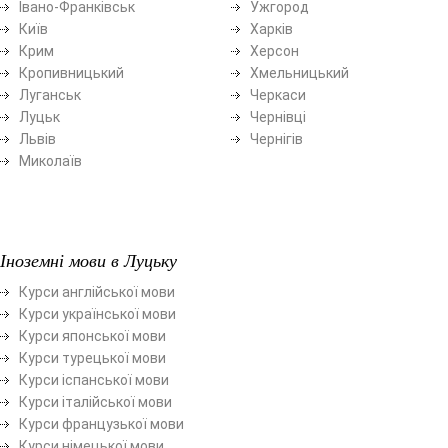
Івано-Франківськ
Ужгород
Київ
Харків
Крим
Херсон
Кропивницький
Хмельницький
Луганськ
Черкаси
Луцьк
Чернівці
Львів
Чернігів
Миколаїв
Іноземні мови в Луцьку
Курси англійської мови
Курси української мови
Курси японської мови
Курси турецької мови
Курси іспанської мови
Курси італійської мови
Курси французької мови
Курси німецької мови