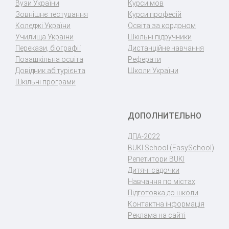
Вузи України
Курси мов
Зовнішнє тестування
Курси професій
Коледжі України
Освіта за кордоном
Училища України
Шкільні підручники
Перекази, біографії
Дистанційне навчання
Позашкільна освіта
Реферати
Довідник абітурієнта
Школи України
Шкільні програми
ДОПОЛНИТЕЛЬНО
ДПА-2022
BUKI School (EasySchool)
Репетитори BUKI
Дитячі садочки
Навчання по містах
Підготовка до школи
Контактна інформація
Реклама на сайті