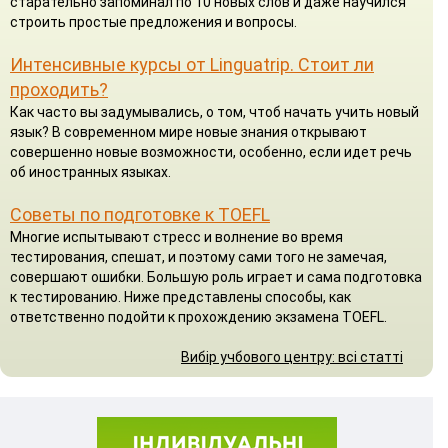
старательно запоминал по 10 новых слов и даже научился
строить простые предложения и вопросы.
Интенсивные курсы от Linguatrip. Стоит ли
проходить?
Как часто вы задумывались, о том, чтоб начать учить новый
язык? В современном мире новые знания открывают
совершенно новые возможности, особенно, если идет речь
об иностранных языках.
Советы по подготовке к TOEFL
Многие испытывают стресс и волнение во время
тестирования, спешат, и поэтому сами того не замечая,
совершают ошибки. Большую роль играет и сама подготовка
к тестированию. Ниже представлены способы, как
ответственно подойти к прохождению экзамена TOEFL.
Вибір учбового центру: всі статті