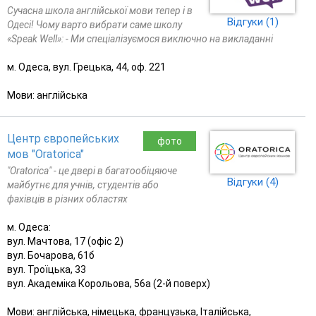
Сучасна школа англійської мови тепер і в
Відгуки (1)
Одесі! Чому варто вибрати саме школу
«Speak Well»: - Ми спеціалізуємося виключно на викладанні
м. Одеса, вул. Грецька, 44, оф. 221
Мови: англійська
Центр європейських
фото
мов "Oratorica"
"Oratorica" - це двері в багатообіцяюче
Відгуки (4)
майбутнє для учнів, студентів або
фахівців в різних областях
м. Одеса:
вул. Мачтова, 17 (офіс 2)
вул. Бочарова, 61б
вул. Троїцька, 33
вул. Академіка Корольова, 56а (2-й поверх)
Мови: англійська, німецька, французька, Італійська,