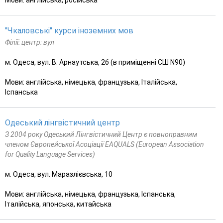
"Чкаловські" курси іноземних мов
Філії: центр: вул
м. Одеса, вул. В. Арнаутська, 2б (в приміщенні СШ N90)
Мови: англійська, німецька, французька, Італійська,
Іспанська
Одеський лінгвістичний центр
З 2004 року Одеський Лінгвістичний Центр є повноправним
членом Європейської Асоціації EAQUALS (European Association
for Quality Language Services)
м. Одеса, вул. Маразлієвська, 10
Мови: англійська, німецька, французька, Іспанська,
Італійська, японська, китайська