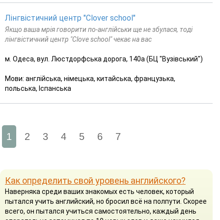
Лінгвістичний центр "Clover school"
Якщо ваша мрія говорити по-англійськи ще не збулася, тоді
лінгвістичний центр "Clove school" чекає на вас
м. Одеса, вул. Люстдорфська дорога, 140а (БЦ "Вузівський")
Мови: англійська, німецька, китайська, французька,
польська, Іспанська
1
2
3
4
5
6
7
Как определить свой уровень английского?
Наверняка среди ваших знакомых есть человек, который
пытался учить английский, но бросил всё на полпути. Скорее
всего, он пытался учиться самостоятельно, каждый день