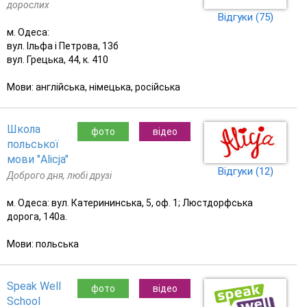
дорослих
Відгуки (75)
м. Одеса:
вул. Ільфа і Петрова, 13б
вул. Грецька, 44, к. 410
Мови: англійська, німецька, російська
Школа
фото
відео
польської
мови "Alicja"
Відгуки (12)
Доброго дня, любі друзі
м. Одеса: вул. Катерининська, 5, оф. 1; Люстдорфська
дорога, 140а.
Мови: польська
Speak Well
фото
відео
School