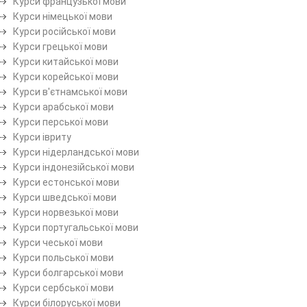
Курси французької мови
Курси німецької мови
Курси російської мови
Курси грецької мови
Курси китайської мови
Курси корейської мови
Курси в'єтнамської мови
Курси арабської мови
Курси перської мови
Курси івриту
Курси нідерландської мови
Курси індонезійської мови
Курси естонської мови
Курси шведської мови
Курси норвезької мови
Курси португальської мови
Курси чеської мови
Курси польської мови
Курси болгарської мови
Курси сербської мови
Курси білоруської мови