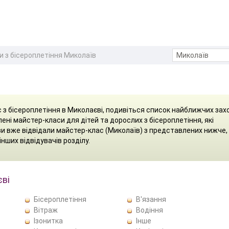
 з бісероплетіння Миколаїв
 з бісероплетіння в Миколаєві, подивіться список найближчих зах
лені майстер-класи для дітей та дорослих з бісероплетіння, які
ви вже відвідали майстер-клас (Миколаїв) з представлених нижче,
інших відвідувачів розділу.
єві
Бісероплетіння
В'язання
Вітраж
Водіння
Ізонитка
Інше