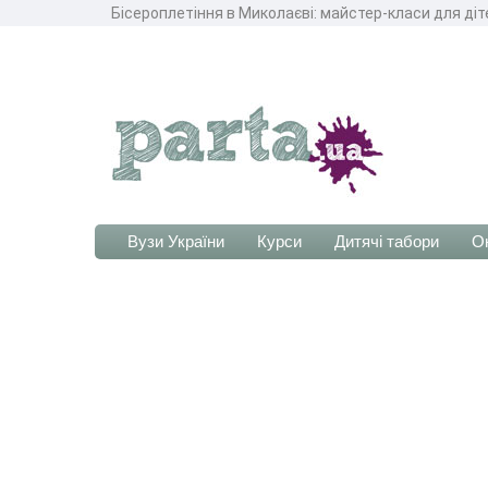
Бісероплетіння в Миколаєві: майстер-класи для діт
Вузи України
Курси
Дитячі табори
О