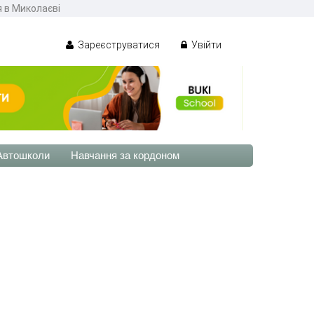
я в Миколаєві
Зареєструватися
Увійти
Автошколи
Навчання за кордоном