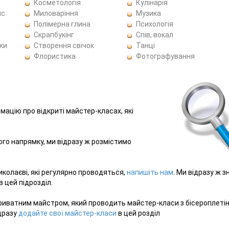
Косметологія
Кулінарія
ис
Миловаріння
Музика
Полімерна глина
Психологія
Скрапбукінг
Спів, вокал
ки
Створення свічок
Танці
Флористика
Фотографування
рмацію про відкриті майстер-класах, які
ього напрямку, ми відразу ж розмістимо
иколаєві, які регулярно проводяться,
напишіть нам
. Ми відразу ж 
 цей підрозділ.
риватним майстром, який проводить майстер-класи з бісероплеті
ідразу
додайте свої майстер-класи
в цей розділ