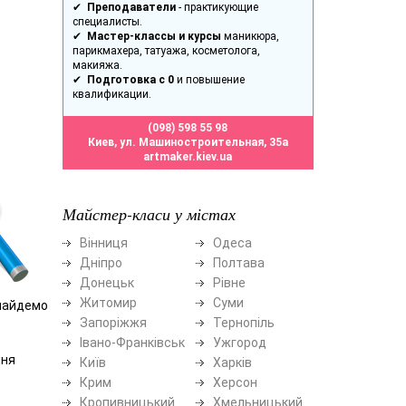
✔
Преподаватели
- практикующие
специалисты.
✔
Мастер-классы и курсы
маникюра,
парикмахера, татуажа, косметолога,
макияжа.
✔
Подготовка с 0
и повышение
квалификации.
(098) 598 55 98
Киев, ул. Машиностроительная, 35а
artmaker.kiev.ua
Майстер-класи у містах
Вінниця
Одеса
Дніпро
Полтава
Донецьк
Рівне
Житомир
Суми
знайдемо
Запоріжжя
Тернопіль
Івано-Франківськ
Ужгород
ння
Київ
Харків
Крим
Херсон
Кропивницький
Хмельницький