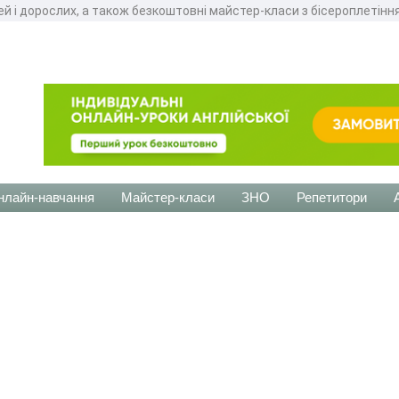
ей і дорослих, а також безкоштовні майстер-класи з бісероплетінн
нлайн-навчання
Майстер-класи
ЗНО
Репетитори