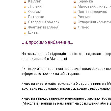
Квіллінг
Кераміка
Ліплення
Малювання, живоп
Оригамі
Плетіння косичок
Риторика
Розпис
Створення зачісок
Створення космети
Фелтинг (валяння)
Фітнес
Шиття
Ой, просимо вибачення…
На жаль, в даний підрозділ ще ніхто не надіслав інфо
проводилися б в Миколаєві.
Як тільки з'являться нові пропозиції щодо заходах ц
інформацію про них на цій сторінці.
Якщо ви знаєте майстер-класи з бісероплетіння в в М
докладну інформацію і відразу ж додамо інформацію в
Якщо ви є представником навчального закладу або п
(Миколаїв), напишіть нам запит на розміщення або в