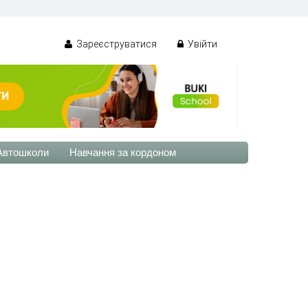
і
Зареєструватися
Увійти
Автошколи
Навчання за кордоном