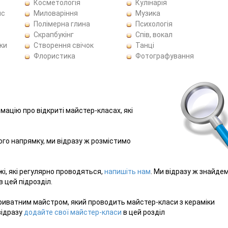
Косметологія
Кулінарія
ис
Миловаріння
Музика
Полімерна глина
Психологія
Скрапбукінг
Спів, вокал
ки
Створення свічок
Танці
Флористика
Фотографування
рмацію про відкриті майстер-класах, які
ього напрямку, ми відразу ж розмістимо
жі, які регулярно проводяться,
напишіть нам
. Ми відразу ж знайде
 цей підрозділ.
риватним майстром, який проводить майстер-класи з кераміки
відразу
додайте свої майстер-класи
в цей розділ