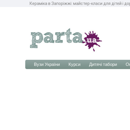
Кераміка в Запоріжжі: майстер-класи для дітей і д
Вузи України
Курси
Дитячі табори
О