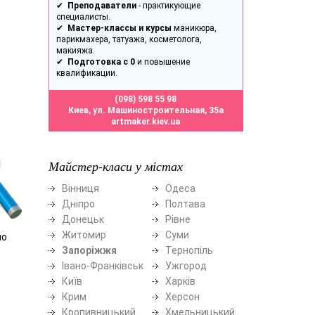
✔
Преподаватели
- практикующие
специалисты.
✔
Мастер-классы и курсы
маникюра,
парикмахера, татуажа, косметолога,
макияжа.
✔
Подготовка с 0
и повышение
квалификации.
(098) 598 55 98
Киев, ул. Машиностроительная, 35а
artmaker.kiev.ua
Майстер-класи у містах
Вінниця
Одеса
Дніпро
Полтава
Донецьк
Рівне
Житомир
Суми
мо
Запоріжжя
Тернопіль
Івано-Франківськ
Ужгород
Київ
Харків
Крим
Херсон
Кропивницький
Хмельницький