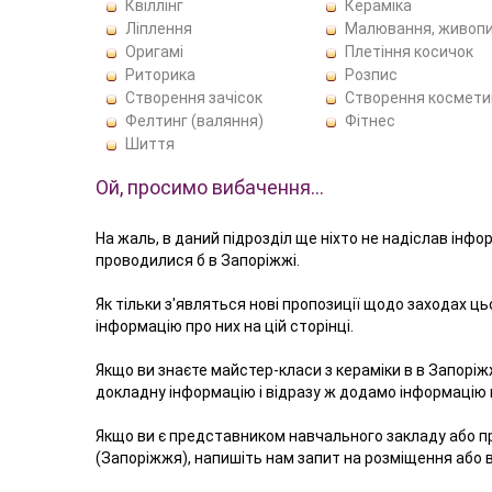
Квіллінг
Кераміка
Ліплення
Малювання, живоп
Оригамі
Плетіння косичок
Риторика
Розпис
Створення зачісок
Створення космети
Фелтинг (валяння)
Фітнес
Шиття
Ой, просимо вибачення…
На жаль, в даний підрозділ ще ніхто не надіслав інфо
проводилися б в Запоріжжі.
Як тільки з'являться нові пропозиції щодо заходах ц
інформацію про них на цій сторінці.
Якщо ви знаєте майстер-класи з кераміки в в Запоріж
докладну інформацію і відразу ж додамо інформацію в
Якщо ви є представником навчального закладу або п
(Запоріжжя), напишіть нам запит на розміщення або 