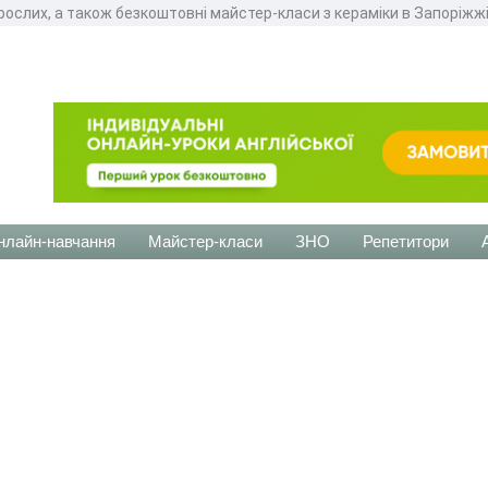
орослих, а також безкоштовні майстер-класи з кераміки в Запоріжж
нлайн-навчання
Майстер-класи
ЗНО
Репетитори