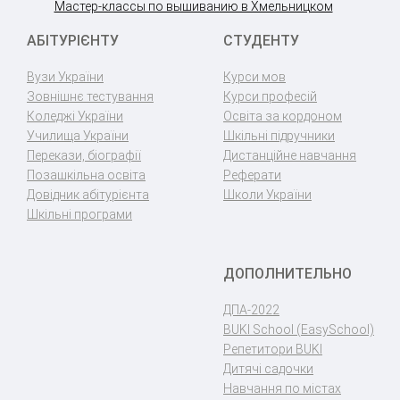
Мастер-классы по вышиванию в Хмельницком
АБІТУРІЄНТУ
СТУДЕНТУ
Вузи України
Курси мов
Зовнішнє тестування
Курси професій
Коледжі України
Освіта за кордоном
Училища України
Шкільні підручники
Перекази, біографії
Дистанційне навчання
Позашкільна освіта
Реферати
Довідник абітурієнта
Школи України
Шкільні програми
ДОПОЛНИТЕЛЬНО
ДПА-2022
BUKI School (EasySchool)
Репетитори BUKI
Дитячі садочки
Навчання по містах