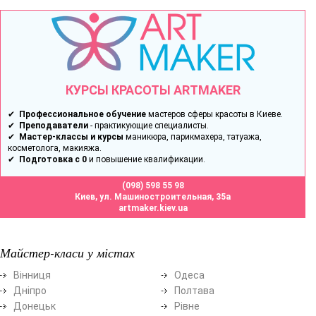
КУРСЫ КРАСОТЫ ARTMAKER
✔
Профессиональное обучение
мастеров сферы красоты в Киеве.
✔
Преподаватели
- практикующие специалисты.
✔
Мастер-классы и курсы
маникюра, парикмахера, татуажа,
косметолога, макияжа.
✔
Подготовка с 0
и повышение квалификации.
(098) 598 55 98
Киев, ул. Машиностроительная, 35а
artmaker.kiev.ua
Майстер-класи у містах
Вінниця
Одеса
Дніпро
Полтава
Донецьк
Рівне