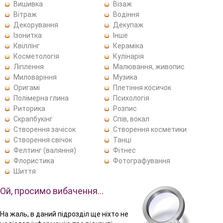
Вишивка
Візаж
Вітраж
Водіння
Декорування
Декупаж
Ізонитка
Інше
Квіллінг
Кераміка
Косметологія
Кулінарія
Ліплення
Малювання, живопис
Миловаріння
Музика
Оригамі
Плетіння косичок
Полімерна глина
Психологія
Риторика
Розпис
Скрапбукінг
Спів, вокал
Створення зачісок
Створення косметики
Створення свічок
Танці
Фелтинг (валяння)
Фітнес
Флористика
Фотографування
Шиття
Ой, просимо вибачення…
На жаль, в даний підрозділ ще ніхто не