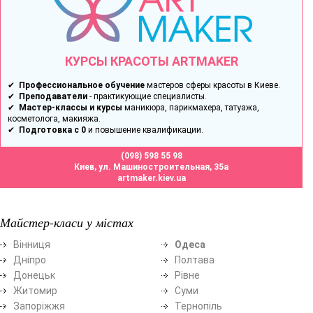
КУРСЫ КРАСОТЫ ARTMAKER
✔
Профессиональное обучение
мастеров сферы красоты в Киеве.
✔
Преподаватели
- практикующие специалисты.
✔
Мастер-классы и курсы
маникюра, парикмахера, татуажа,
косметолога, макияжа.
✔
Подготовка с 0
и повышение квалификации.
(098) 598 55 98
Киев, ул. Машиностроительная, 35а
artmaker.kiev.ua
Майстер-класи у містах
Вінниця
Одеса
Дніпро
Полтава
Донецьк
Рівне
Житомир
Суми
Запоріжжя
Тернопіль