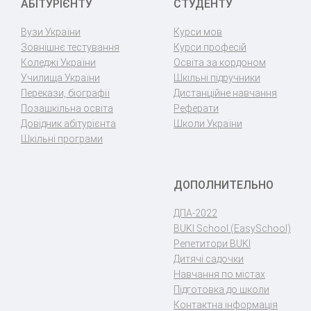
АБІТУРІЄНТУ
СТУДЕНТУ
Вузи України
Курси мов
Зовнішнє тестування
Курси професій
Коледжі України
Освіта за кордоном
Училища України
Шкільні підручники
Перекази, біографії
Дистанційне навчання
Позашкільна освіта
Реферати
Довідник абітурієнта
Школи України
Шкільні програми
ДОПОЛНИТЕЛЬНО
ДПА-2022
BUKI School (EasySchool)
Репетитори BUKI
Дитячі садочки
Навчання по містах
Підготовка до школи
Контактна інформація