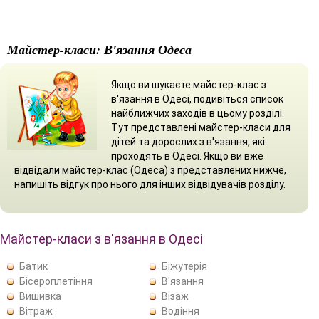
Майстер-класи: В'язання Одеса
Якщо ви шукаєте майстер-клас з
в'язання в Одесі, подивіться список
найближчих заходів в цьому розділі.
Тут представлені майстер-класи для
дітей та дорослих з в'язання, які
проходять в Одесі. Якщо ви вже
відвідали майстер-клас (Одеса) з представлених нижче,
напишіть відгук про нього для інших відвідувачів розділу.
Майстер-класи з в'язання в Одесі
Батик
Біжутерія
Бісероплетіння
В'язання
Вишивка
Візаж
Вітраж
Водіння