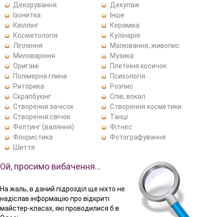
Декорування
Декупаж
Ізонитка
Інше
Квіллінг
Кераміка
Косметологія
Кулінарія
Ліплення
Малювання, живопис
Миловаріння
Музика
Оригамі
Плетіння косичок
Полімерна глина
Психологія
Риторика
Розпис
Скрапбукінг
Спів, вокал
Створення зачісок
Створення косметики
Створення свічок
Танці
Фелтинг (валяння)
Фітнес
Флористика
Фотографування
Шиття
Ой, просимо вибачення…
На жаль, в даний підрозділ ще ніхто не
надіслав інформацію про відкриті
майстер-класах, які проводилися б в