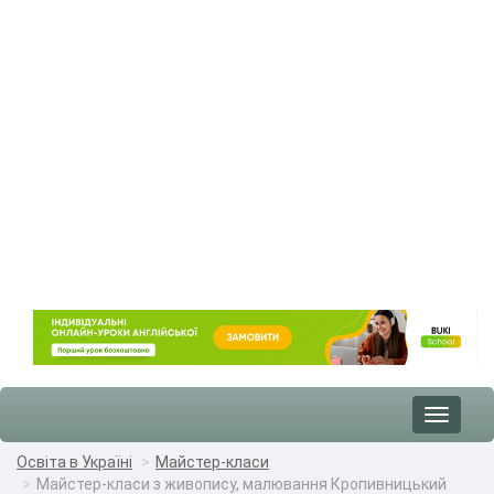
Toggle
navigat
Освіта в Україні
Майстер-класи
Майстер-класи з живопису, малювання Кропивницький