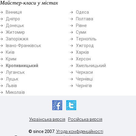
Майстер-класи у містах
Вінниця
Одеса
Дніпро
Полтава
Донецьк
Рівне
Житомир
Суми
Запоріжжя
Тернопіль
Івано-Франківськ
Ужгород
Київ
Харків
Крим
Херсон
Кропивницький
Хмельницький
Луганськ
Черкаси
Луцьк
Чернівці
Львів
Чернігів
Миколаїв
Українська версія
Російська версія
© since 2007.
Угода конфіденційності