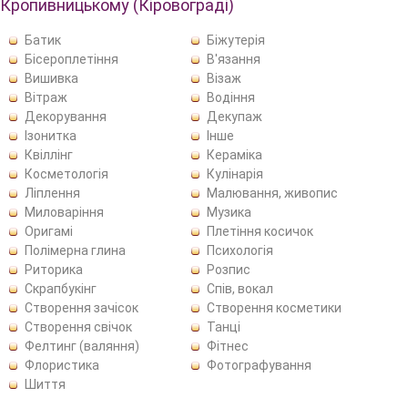
Кропивницькому (Кіровограді)
Батик
Біжутерія
Бісероплетіння
В'язання
Вишивка
Візаж
Вітраж
Водіння
Декорування
Декупаж
Ізонитка
Інше
Квіллінг
Кераміка
Косметологія
Кулінарія
Ліплення
Малювання, живопис
Миловаріння
Музика
Оригамі
Плетіння косичок
Полімерна глина
Психологія
Риторика
Розпис
Скрапбукінг
Спів, вокал
Створення зачісок
Створення косметики
Створення свічок
Танці
Фелтинг (валяння)
Фітнес
Флористика
Фотографування
Шиття