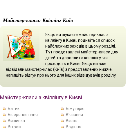
Майстер-класи: Квіллінг Київ
Якщо ви шукаєте майстер-клас з
квіллінгу в Києві, подивіться список
найближчих заходів в цьому розділі.
Тут представлені майстер-класи для
дітей та дорослих з квіллінгу, які
проходять в Києві. Якщо ви вже
відвідали майстер-клас (Київ) з представлених нижче,
напишіть відгук про нього для інших відвідувачів розділу.
Майстер-класи з квіллінгу в Києві
Батик
Біжутерія
Бісероплетіння
В'язання
Вишивка
Візаж
Вітраж
Водіння