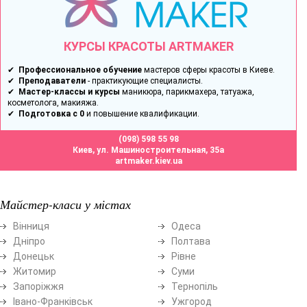
КУРСЫ КРАСОТЫ ARTMAKER
✔
Профессиональное обучение
мастеров сферы красоты в Киеве.
✔
Преподаватели
- практикующие специалисты.
✔
Мастер-классы и курсы
маникюра, парикмахера, татуажа,
косметолога, макияжа.
✔
Подготовка с 0
и повышение квалификации.
(098) 598 55 98
Киев, ул. Машиностроительная, 35а
artmaker.kiev.ua
Майстер-класи у містах
Вінниця
Одеса
Дніпро
Полтава
Донецьк
Рівне
Житомир
Суми
Запоріжжя
Тернопіль
Івано-Франківськ
Ужгород