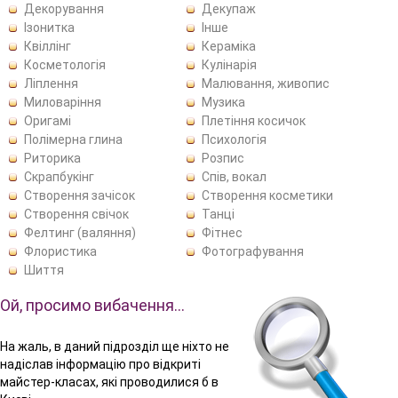
Декорування
Декупаж
Ізонитка
Інше
Квіллінг
Кераміка
Косметологія
Кулінарія
Ліплення
Малювання, живопис
Миловаріння
Музика
Оригамі
Плетіння косичок
Полімерна глина
Психологія
Риторика
Розпис
Скрапбукінг
Спів, вокал
Створення зачісок
Створення косметики
Створення свічок
Танці
Фелтинг (валяння)
Фітнес
Флористика
Фотографування
Шиття
Ой, просимо вибачення…
На жаль, в даний підрозділ ще ніхто не
надіслав інформацію про відкриті
майстер-класах, які проводилися б в