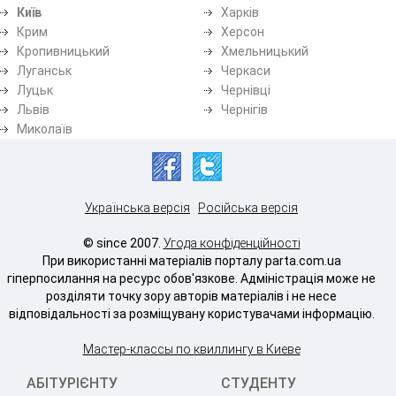
Київ
Харків
Крим
Херсон
Кропивницький
Хмельницький
Луганськ
Черкаси
Луцьк
Чернівці
Львів
Чернігів
Миколаїв
Українська версія
Російська версія
© since 2007.
Угода конфіденційності
При використанні матеріалів порталу parta.com.ua
гіперпосилання на ресурс обов'язкове. Адміністрація може не
розділяти точку зору авторів матеріалів і не несе
відповідальності за розміщувану користувачами інформацію.
Мастер-классы по квиллингу в Киеве
АБІТУРІЄНТУ
СТУДЕНТУ