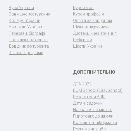
Вузи України
Курси мов
Зовнішнє тестування
Курси професій
Коледжі України
Освіта за кордоном
Училища України
Шкільні підручники
Перекази, біографії
Дистанційне навчання
Позашкільна освіта
Реферати
Довідник абітурієнта
Школи України
Шкільні програми
ДОПОЛНИТЕЛЬНО
ДПА-2022
BUKI School (EasySchool)
Репетитори BUKI
Дитячі садочки
Навчання по містах
Підготовка до школи
Контактна інформація
Реклама на сайті