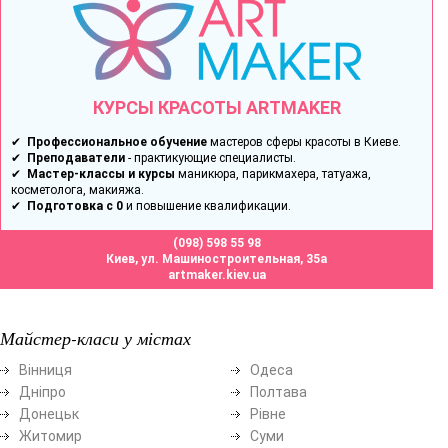
КУРСЫ КРАСОТЫ ARTMAKER
✔
Профессиональное обучение
мастеров сферы красоты в Киеве.
✔
Преподаватели
- практикующие специалисты.
✔
Мастер-классы и курсы
маникюра, парикмахера, татуажа,
косметолога, макияжа.
✔
Подготовка с 0
и повышение квалификации.
(098) 598 55 98
Киев, ул. Машиностроительная, 35а
artmaker.kiev.ua
Майстер-класи у містах
Вінниця
Одеса
Дніпро
Полтава
Донецьк
Рівне
Житомир
Суми