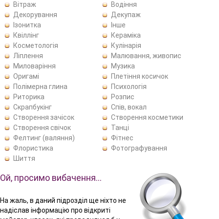
Вітраж
Водіння
Декорування
Декупаж
Ізонитка
Інше
Квіллінг
Кераміка
Косметологія
Кулінарія
Ліплення
Малювання, живопис
Миловаріння
Музика
Оригамі
Плетіння косичок
Полімерна глина
Психологія
Риторика
Розпис
Скрапбукінг
Спів, вокал
Створення зачісок
Створення косметики
Створення свічок
Танці
Фелтинг (валяння)
Фітнес
Флористика
Фотографування
Шиття
Ой, просимо вибачення…
На жаль, в даний підрозділ ще ніхто не
надіслав інформацію про відкриті