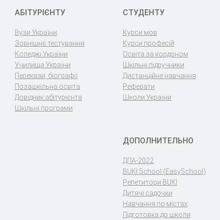
АБІТУРІЄНТУ
СТУДЕНТУ
Вузи України
Курси мов
Зовнішнє тестування
Курси професій
Коледжі України
Освіта за кордоном
Училища України
Шкільні підручники
Перекази, біографії
Дистанційне навчання
Позашкільна освіта
Реферати
Довідник абітурієнта
Школи України
Шкільні програми
ДОПОЛНИТЕЛЬНО
ДПА-2022
BUKI School (EasySchool)
Репетитори BUKI
Дитячі садочки
Навчання по містах
Підготовка до школи