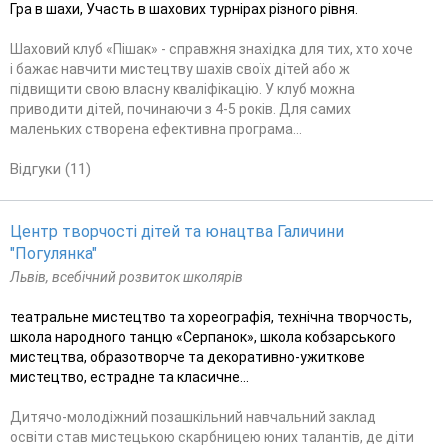
Гра в шахи, Участь в шахових турнірах різного рівня.
Шаховий клуб «Пішак» - справжня знахідка для тих, хто хоче
і бажає навчити мистецтву шахів своїх дітей або ж
підвищити свою власну кваліфікацію. У клуб можна
приводити дітей, починаючи з 4-5 років. Для самих
маленьких створена ефективна програма...
Відгуки (11)
Центр творчості дітей та юнацтва Галичини
"Погулянка"
Львів, всебічний розвиток школярів
театральне мистецтво та хореографія, технічна творчость,
школа народного танцю «Серпанок», школа кобзарського
мистецтва, образотворче та декоративно-ужиткове
мистецтво, естрадне та класичне...
Дитячо-молодіжний позашкільний навчальний заклад
освіти став мистецькою скарбницею юних талантів, де діти