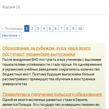
Відгуки (3)
« Попередня
1
2
3
4
5
6
7
8
9
10
Наступна »
Образование за рубежом: куда чаще всего
поступают украинские выпускники
После внедрения ВНО поступить в вуз ученикам с высокими
показателями успеваемости стало проще. Но одновременно
в украинских учебных заведениях сократилось количество
бюджетных мест. Поэтому будущие выпускники больше
рассматривают преимущества обучения в иностранных
университетах.
Привилегии в получении польского образования
Одной из многочисленных развитых стран в Европе,
является Польша. Это государство усовершенствовано во