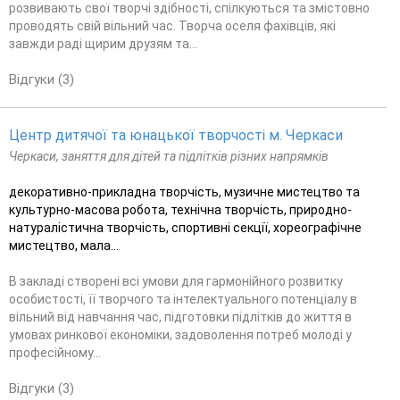
розвивають свої творчі здібності, спілкуються та змістовно
проводять свій вільний час. Творча оселя фахівців, які
завжди раді щирим друзям та...
Відгуки (3)
Центр дитячої та юнацької творчості м. Черкаси
Черкаси, заняття для дітей та підлітків різних напрямків
декоративно-прикладна творчість, музичне мистецтво та
культурно-масова робота, технічна творчість, природно-
натуралістична творчість, спортивні секції, хореографічне
мистецтво, мала...
В закладі створені всі умови для гармонійного розвитку
особистості, її творчого та інтелектуального потенціалу в
вільний від навчання час, підготовки підлітків до життя в
умовах ринкової економіки, задоволення потреб молоді у
професійному...
Відгуки (3)