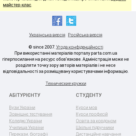
майстер-клас
.
Українська версія
Російська версія
© since 2007.
Угода конфіденційності
При використанні матеріалів порталу parta.com.ua
гіперпосилання на ресурс обов'язкове. Адміністрація може не
розділяти точку зору авторів матеріалів і не несе
відповідальності за розміщувану користувачами інформацію.
Технические кружки
АБІТУРІЄНТУ
СТУДЕНТУ
Вузи України
Курси мов
Зовнішнє тестування
Курси професій
Коледжі України
Освіта за кордоном
Училища України
Шкільні підручники
Перекази, біографії
Дистанційне навчання