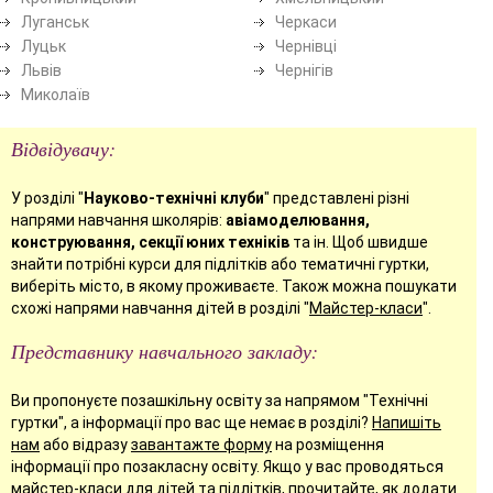
Луганськ
Черкаси
Луцьк
Чернівці
Львів
Чернігів
Миколаїв
Відвідувачу:
У розділі "
Науково-технічні клуби
" представлені різні
напрями навчання школярів:
авіамоделювання,
конструювання, секції юних техніків
та ін. Щоб швидше
знайти потрібні курси для підлітків або тематичні гуртки,
виберіть місто, в якому проживаєте. Також можна пошукати
схожі напрями навчання дітей в розділі "
Майстер-класи
".
Представнику навчального закладу:
Ви пропонуєте позашкільну освіту за напрямом "Технічні
гуртки", а інформації про вас ще немає в розділі?
Напишіть
нам
або відразу
завантажте форму
на розміщення
інформації про позакласну освіту. Якщо у вас проводяться
майстер-класи для дітей та підлітків, прочитайте, як
додати