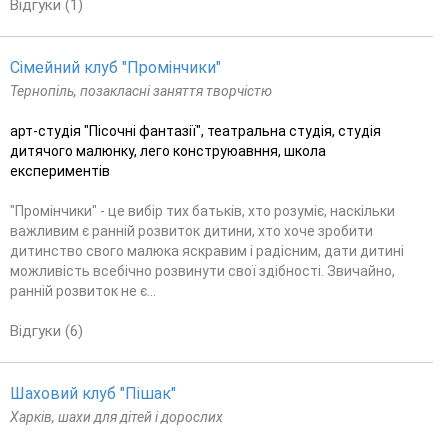
Відгуки (1)
Сімейний клуб "Промінчики"
Тернопіль, позакласні заняття творчістю
арт-студія "Пісочні фантазії", театральна студія, студія
дитячого малюнку, лего конструюавння, школа
експериментів
"Промінчики" - це вибір тих батьків, хто розуміє, наскільки
важливим є ранній розвиток дитини, хто хоче зробити
дитинство свого малюка яскравим і радісним, дати дитині
можливість всебічно розвинути свої здібності. Звичайно,
ранній розвиток не є...
Відгуки (6)
Шаховий клуб "Пішак"
Харків, шахи для дітей і дорослих