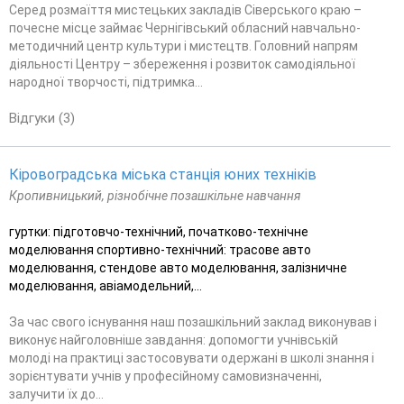
Серед розмаїття мистецьких закладів Сіверського краю –
почесне місце займає Чернігівський обласний навчально-
методичний центр культури і мистецтв. Головний напрям
діяльності Центру – збереження і розвиток самодіяльної
народної творчості, підтримка...
Відгуки (3)
Кіровоградська міська станція юних техніків
Кропивницький, різнобічне позашкільне навчання
гуртки: підготовчо-технічний, початково-технічне
моделювання спортивно-технічний: трасове авто
моделювання, стендове авто моделювання, залізничне
моделювання, авіамодельний,...
За час свого існування наш позашкільний заклад виконував і
виконує найголовніше завдання: допомогти учнівській
молоді на практиці застосовувати одержані в школі знання і
зорієнтувати учнів у професійному самовизначенні,
залучити їх до...