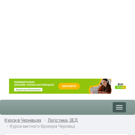
Toggle
navigat
Курси в Чернівцях
Логістика, ЗЕД
Курси митного брокера Чернівці