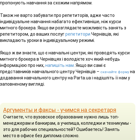
пропонують навчання за схожим напрямом.
Також не варто забувати про репетиторів, адже часто
індивідуальне навчання набагато ефективніше, ніж курси
митного брокера. Якщо ви розглядаєте можливість занять з
репетитором, до ваших послуг
репетитори
Чернівців, які
викладають уроки в індивідуальному режимі.
Якщо ж ви знаєте, що є навчальні центри, які проводять курси
митного брокера в Чернівцях і володієте хоч який-небудь
інформацією про них,
напишіть нам
. Якщо ви самі є
представників навчального центру Чернівців –
на
скачайте форму
додавання навчального центру на Parta.ua і надішліть її нам у
заповненому вигляді.
Аргументы и факсы - учимся на секретаря
Считаете, что вузовское образование нужно лишь топ-
менеджерам и банкирам, а училища, колледжи и техникумы -
это для рабочих специальностей? Ошибаетесь! Занять
место в офисе без диплома сложно.