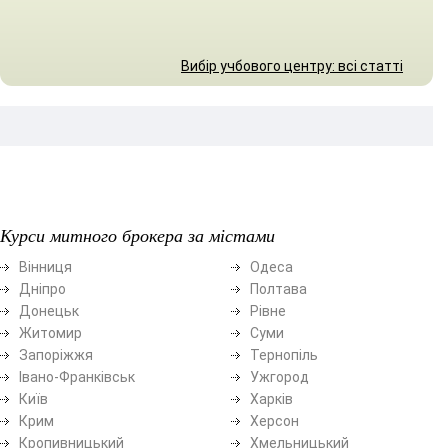
Вибір учбового центру: всі статті
Курси митного брокера за містами
Вінниця
Одеса
Дніпро
Полтава
Донецьк
Рівне
Житомир
Суми
Запоріжжя
Тернопіль
Івано-Франківськ
Ужгород
Київ
Харків
Крим
Херсон
Кропивницький
Хмельницький