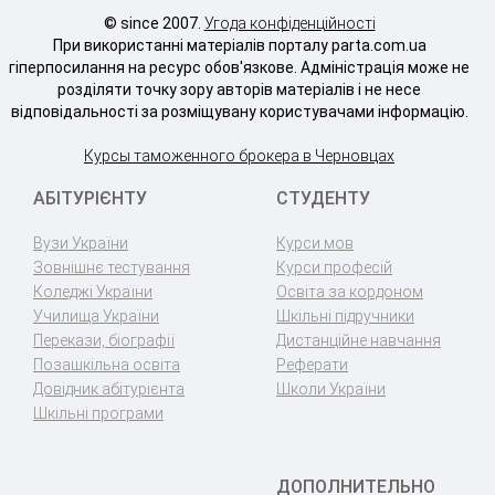
© since 2007.
Угода конфіденційності
При використанні матеріалів порталу parta.com.ua
гіперпосилання на ресурс обов'язкове. Адміністрація може не
розділяти точку зору авторів матеріалів і не несе
відповідальності за розміщувану користувачами інформацію.
Курсы таможенного брокера в Черновцах
АБІТУРІЄНТУ
СТУДЕНТУ
Вузи України
Курси мов
Зовнішнє тестування
Курси професій
Коледжі України
Освіта за кордоном
Училища України
Шкільні підручники
Перекази, біографії
Дистанційне навчання
Позашкільна освіта
Реферати
Довідник абітурієнта
Школи України
Шкільні програми
ДОПОЛНИТЕЛЬНО