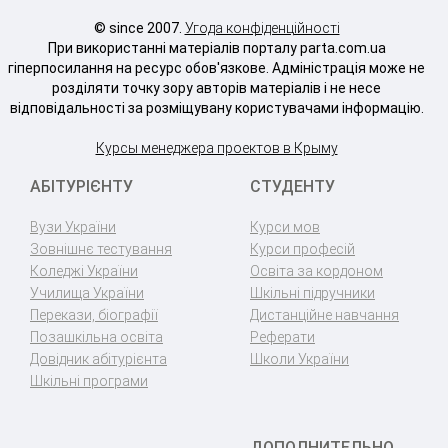
© since 2007.
Угода конфіденційності
При використанні матеріалів порталу parta.com.ua
гіперпосилання на ресурс обов'язкове. Адміністрація може не
розділяти точку зору авторів матеріалів і не несе
відповідальності за розміщувану користувачами інформацію.
Курсы менеджера проектов в Крыму
АБІТУРІЄНТУ
СТУДЕНТУ
Вузи України
Курси мов
Зовнішнє тестування
Курси професій
Коледжі України
Освіта за кордоном
Училища України
Шкільні підручники
Перекази, біографії
Дистанційне навчання
Позашкільна освіта
Реферати
Довідник абітурієнта
Школи України
Шкільні програми
ДОПОЛНИТЕЛЬНО