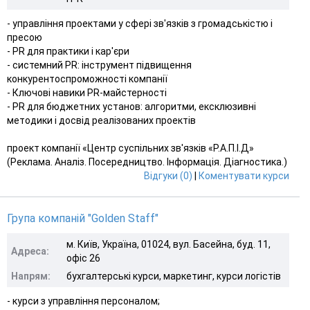
- управління проектами у сфері зв'язків з громадськістю і
пресою
- PR для практики і кар'єри
- системний PR: інструмент підвищення
конкурентоспроможності компанії
- Ключові навики PR-майстерності
- PR для бюджетних установ: алгоритми, ексклюзивні
методики і досвід реалізованих проектів
проект компанії «Центр суспільних зв'язків «Р.А.П.І.Д»
(Реклама. Аналіз. Посередництво. Інформація. Діагностика.)
Відгуки (0)
|
Коментувати курси
Група компаній "Golden Staff"
м. Київ, Україна, 01024, вул. Басейна, буд. 11,
Адреса:
офіс 26
Напрям:
бухгалтерські курси, маркетинг, курси логістів
- курси з управління персоналом;