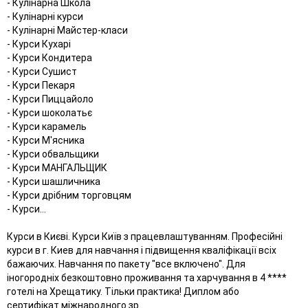
- Кулінарна Школа
- Кулінарні курси
- Кулінарні Майстер-класи
- Курси Кухарі
- Курси Кондитера
- Курси Сушист
- Курси Пекаря
- Курси Пиццайоло
- Курси шоколатьє
- Курси карамель
- Курси М'ясника
- Курси обвальщики
- Курси МАНГАЛЬЩИК
- Курси шашличника
- Курси дрібним торговцям
- Курси...
Курси в Києві. Курси Київ з працевлаштуванням. Професійні
курси в г. Киев для навчання і підвищення кваліфікації всіх
бажаючих. Навчання по пакету "все включено". Для
іногородніх безкоштовно проживання та харчування в 4 ****
готелі на Хрещатику. Тільки практика! Диплом або
сертифікат міжнародного зр...