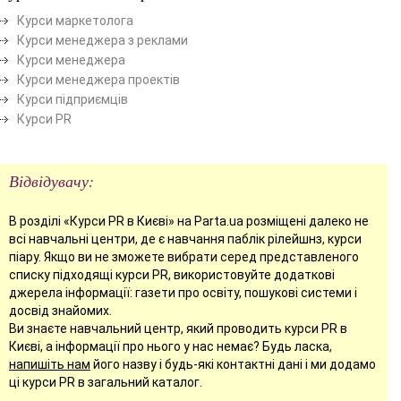
Курси маркетолога
Курси менеджера з реклами
Курси менеджера
Курси менеджера проектів
Курси підприємців
Курси PR
Відвідувачу:
В розділі «Курси PR в Києві» на Parta.ua розміщені далеко не
всі навчальні центри, де є навчання паблік рілейшнз, курси
піару. Якщо ви не зможете вибрати серед представленого
списку підходящі курси PR, використовуйте додаткові
джерела інформації: газети про освіту, пошукові системи і
досвід знайомих.
Ви знаєте навчальний центр, який проводить курси PR в
Києві, а інформації про нього у нас немає? Будь ласка,
напишіть нам
його назву і будь-які контактні дані і ми додамо
ці курси PR в загальний каталог.