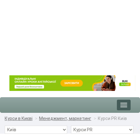
Toggle
navigat
Курси в Києві
Менеджмент, маркетинг
Курси PR Київ