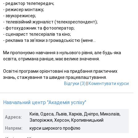
- редактор телепередач;
- режисер монтажу;
- звукорежисер;
- телевізійний журналіст (телекореспондент);
- фотохудожник та фотооператор;
- сценарист телесеріалів та кіно;
- реклама та зв'язки з громадськістю (мене...
Ми пропонуємо навчання з нульового рівня, але будь-яка
освіта, отримана раніше, має велике значення.
Освітні програми орієнтовані на придбання практичних
знань, стажування та швидке працевлаштування.
Відгуки (3)
|
Коментувати курси
Навчальний центр "Академія успіху"
Київ, Одеса, Львів, Харків, Дніпро, Миколаїв,
Адреса:
Запоріжжя, Херсон, Кропивницький
Напрям:
курси широкого профілю