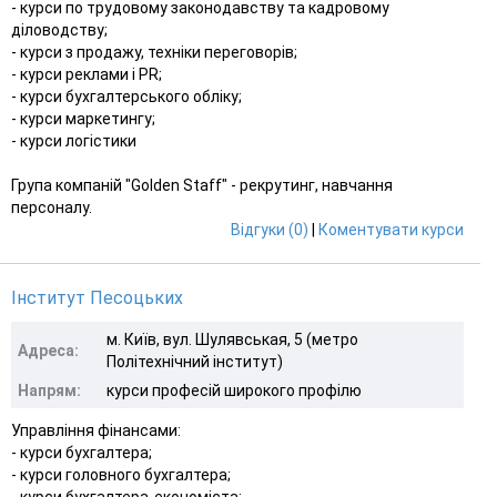
- курси по трудовому законодавству та кадровому
діловодству;
- курси з продажу, техніки переговорів;
- курси реклами і PR;
- курси бухгалтерського обліку;
- курси маркетингу;
- курси логістики
Група компаній "Golden Staff" - рекрутинг, навчання
персоналу.
Відгуки (0)
|
Коментувати курси
Інститут Песоцьких
м. Київ, вул. Шулявськая, 5 (метро
Адреса:
Політехнічний інститут)
Напрям:
курси професій широкого профілю
Управління фінансами:
- курси бухгалтера;
- курси головного бухгалтера;
- курси бухгалтера-економіста;