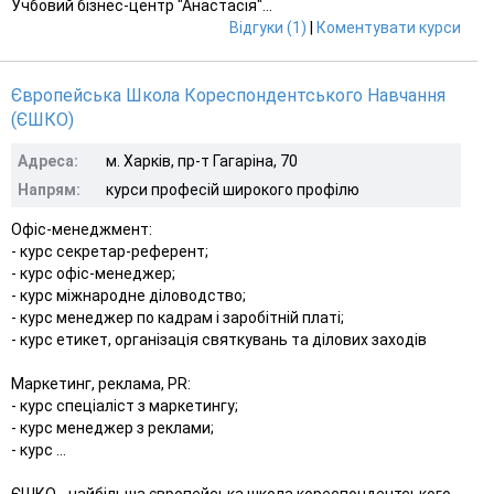
Учбовий бізнес-центр "Анастасія"...
Відгуки (1)
|
Коментувати курси
Європейська Школа Кореспондентського Навчання
(ЄШКО)
Адреса:
м. Харків, пр-т Гагаріна, 70
Напрям:
курси професій широкого профілю
Офіс-менеджмент:
- курс секретар-референт;
- курс офіс-менеджер;
- курс міжнародне діловодство;
- курс менеджер по кадрам і заробітній платі;
- курс етикет, організація святкувань та ділових заходів
Маркетинг, реклама, РR:
- курс спеціаліст з маркетингу;
- курс менеджер з реклами;
- курс ...
ЄШКО - найбільша європейська школа кореспондентського