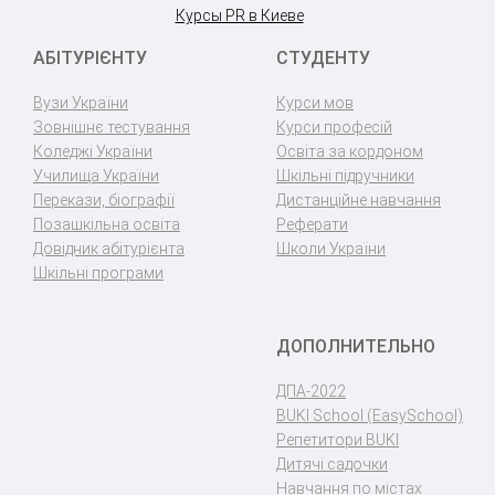
Курсы PR в Киеве
АБІТУРІЄНТУ
СТУДЕНТУ
Вузи України
Курси мов
Зовнішнє тестування
Курси професій
Коледжі України
Освіта за кордоном
Училища України
Шкільні підручники
Перекази, біографії
Дистанційне навчання
Позашкільна освіта
Реферати
Довідник абітурієнта
Школи України
Шкільні програми
ДОПОЛНИТЕЛЬНО
ДПА-2022
BUKI School (EasySchool)
Репетитори BUKI
Дитячі садочки
Навчання по містах