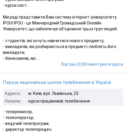
- курси сист...
Ми раді представити Вам систему інтернет-університету
IPOU! IPOU - це Міжнародний Громадський Онлайн
Університет, що забезпечує об'єднання трьох груп людей:
- студентів, які хочуть навчитися нового предмету;
- викладачів, які розбираються в предметі і люблять його
викладати;
- бізнесменів, які ...
Відгуки (0)
|
Коментувати курси
Перша національна школа телебачення в Україні
Адреса:
м. Київ, вул. Львівська, 23
Напрям:
курси працівників телебачення
- телережисер;
- телеоператор;
- ведучий телепрограм;
- директор телепередач;