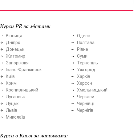
Курси PR за містами
Вінниця
Одеса
Дніпро
Полтава
Донецьк
Рівне
Житомир
Суми
Запоріжжя
Тернопіль
Івано-Франківськ
Ужгород
Київ
Харків
Крим
Херсон
Кропивницький
Хмельницький
Луганськ
Черкаси
Луцьк
Чернівці
Львів
Чернігів
Миколаїв
Курси в Києві за напрямами: