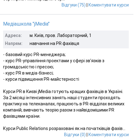
Відгуки (75)
|
Коментувати курси
Медіашкола "jMedia"
Адреса:
м. Київ, пров. Лабораторний, 1
Напрям:
навчання на PR фахівця
- базовий курс PR-менеджера;
- курс PR-управління проектами у сфері зв'язків з
громадськістю і пресою;
- курс PR в медіа-бізнесі;
- курси підвищення PR-майстерності
Курси PR в Києві jMedia готують кращих фахівців в Україні.
За 2 місяці інтенсивних занять наші студенти проходять
практику на телеканалах, працюють в PR-відділах великих
компаній, вивчають теорію разом з найвідомішими PR
фахівцями країни.
Курси Public Relations розраховані як на початківців фахів...
Відгуки (0)
|
Коментувати курси