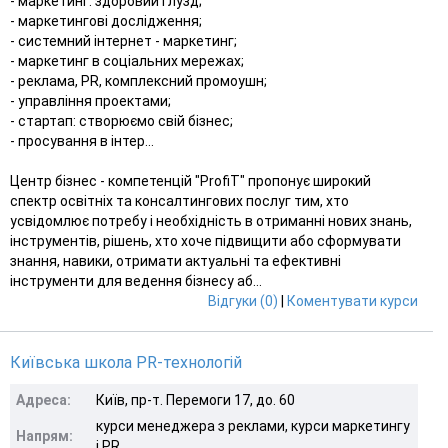
- маркетинг: здоровий глузд;
- маркетингові дослідження;
- системний інтернет - маркетинг;
- маркетинг в соціальних мережах;
- реклама, PR, комплексний промоушн;
- управління проектами;
- стартап: створюємо свій бізнес;
- просування в інтер...
Центр бізнес - компетенцій "ProfiT" пропонує широкий
спектр освітніх та консалтингових послуг тим, хто
усвідомлює потребу і необхідність в отриманні нових знань,
інструментів, рішень, хто хоче підвищити або сформувати
знання, навики, отримати актуальні та ефективні
інструменти для ведення бізнесу аб...
Відгуки (0)
|
Коментувати курси
Київська школа PR-технологій
Адреса:
Київ, пр-т. Перемоги 17, до. 60
курси менеджера з реклами, курси маркетингу
Напрям:
і PR