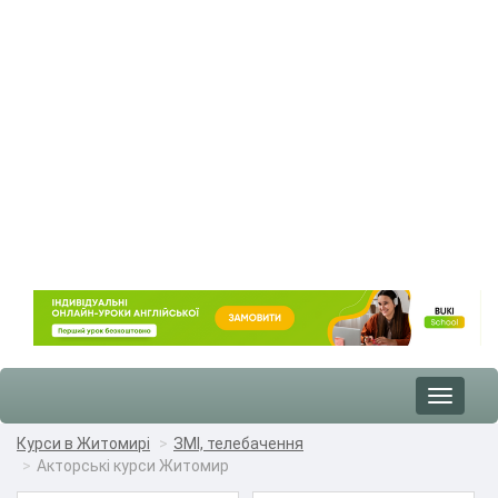
Toggle
navigat
Курси в Житомирі
ЗМІ, телебачення
Акторські курси Житомир