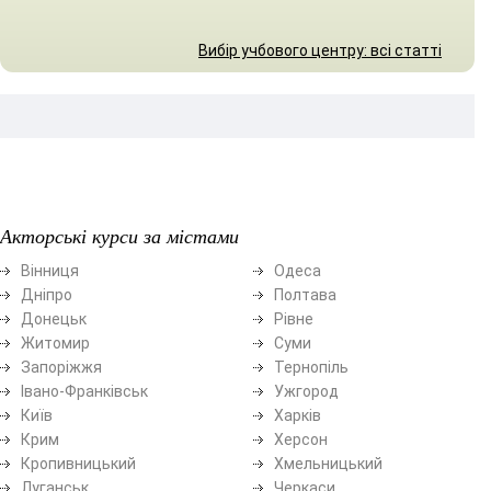
Вибір учбового центру: всі статті
Акторські курси за містами
Вінниця
Одеса
Дніпро
Полтава
Донецьк
Рівне
Житомир
Суми
Запоріжжя
Тернопіль
Івано-Франківськ
Ужгород
Київ
Харків
Крим
Херсон
Кропивницький
Хмельницький
Луганськ
Черкаси