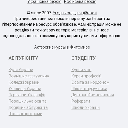
Українська версія
Російська версія
© since 2007.
Угода конфіденційності
При використанні матеріалів порталу parta.com.ua
гіперпосилання на ресурс обов'язкове. Адміністрація може не
розділяти точку зору авторів матеріалів і не несе
відповідальності за розміщувану користувачами інформацію.
Актерские курсы в Житомире
АБІТУРІЄНТУ
СТУДЕНТУ
Вузи України
Курси мов
Зовнішнє тестування
Курси професій
Коледжі України
Освіта за кордоном
Училища України
Шкільні підручники
Перекази, біографії
Дистанційне навчання
Позашкільна освіта
Реферати
Довідник абітурієнта
Школи України
Шкільні програми