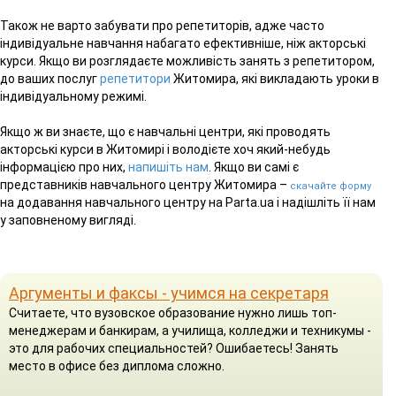
Також не варто забувати про репетиторів, адже часто
індивідуальне навчання набагато ефективніше, ніж акторські
курси. Якщо ви розглядаєте можливість занять з репетитором,
до ваших послуг
репетитори
Житомира, які викладають уроки в
індивідуальному режимі.
Якщо ж ви знаєте, що є навчальні центри, які проводять
акторські курси в Житомирі і володієте хоч який-небудь
інформацією про них,
напишіть нам
. Якщо ви самі є
представників навчального центру Житомира –
скачайте форму
на додавання навчального центру на Parta.ua і надішліть її нам
у заповненому вигляді.
Аргументы и факсы - учимся на секретаря
Считаете, что вузовское образование нужно лишь топ-
менеджерам и банкирам, а училища, колледжи и техникумы -
это для рабочих специальностей? Ошибаетесь! Занять
место в офисе без диплома сложно.