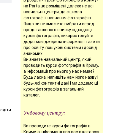
на Parta.ua розміщені далеко не всі
навчальні центри, де є школа
фотографії, навчання фотографів.
Якщо ви не зможете вибрати серед
представленого списку підходящі
курси фотографів, використовуйте
додаткові джерела інформації: газети
про освіту, пошукові системи і досвід
знайомих.
Ви знаєте навчальний центр, який
проводить курси фотографів в Криму,
а інформації про нього у нас немає?
Будь ласка,
напишіть нам
його назву і
будь-які контактні дані і ми додамо ці
курси фотографів в загальний
каталог.
лодіти
Учбовому центру:
Ви проводите курси фотографів в
Криму, а інформації про вас в каталозі