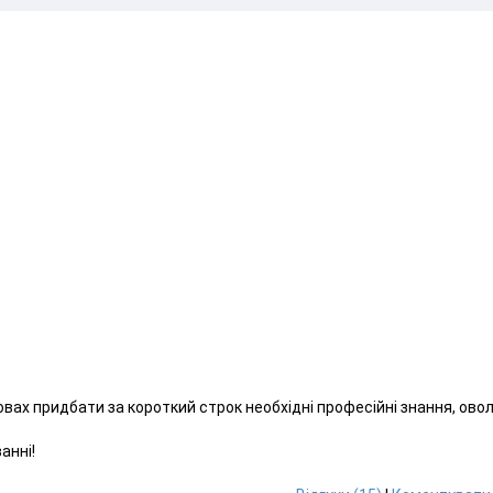
вах придбати за короткий строк необхідні професійні знання, ово
анні!