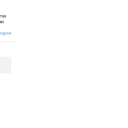
ктах
час
курси