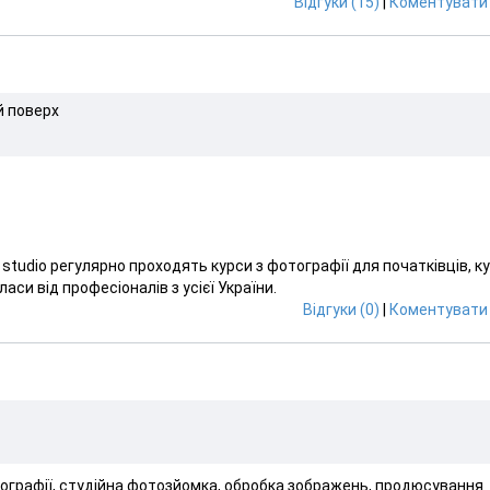
Відгуки (15)
|
Коментувати 
-й поверх
studio регулярно проходять курси з фотографії для початківців, к
си від професіоналів з усієї України.
Відгуки (0)
|
Коментувати 
отографії, студійна фотозйомка, обробка зображень, продюсування