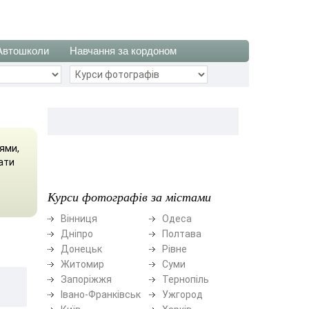
Автошколи
Навчання за кордоном
ями,
ати
Курси фотографів за містами
Вінниця
Одеса
Дніпро
Полтава
Донецьк
Рівне
Житомир
Суми
Запоріжжя
Тернопіль
Івано-Франківськ
Ужгород