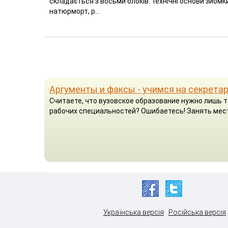
складається з восьми блоків: технічні основи зйомки
натюрморт, р...
Аргументы и факсы - учимся на секрета
Считаете, что вузовское образование нужно лишь т
рабочих специальностей? Ошибаетесь! Занять мест
Українська версія
Російська версія