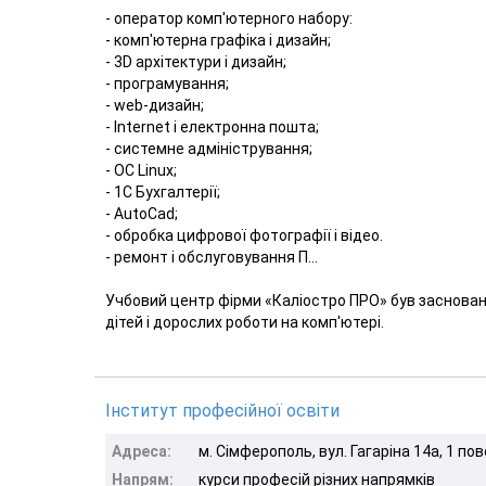
- оператор комп'ютерного набору:
- комп'ютерна графіка і дизайн;
- 3D архітектури і дизайн;
- програмування;
- web-дизайн;
- Internet і електронна пошта;
- системне адміністрування;
- ОС Linux;
- 1С Бухгалтерії;
- AutoCad;
- обробка цифрової фотографії і відео.
- ремонт і обслуговування П...
Учбовий центр фірми «Каліостро ПРО» був засновани
дітей і дорослих роботи на комп'ютері.
Інститут професійної освіти
Адреса:
м. Сімферополь, вул. Гагаріна 14а, 1 пов
Напрям:
курси професій різних напрямків