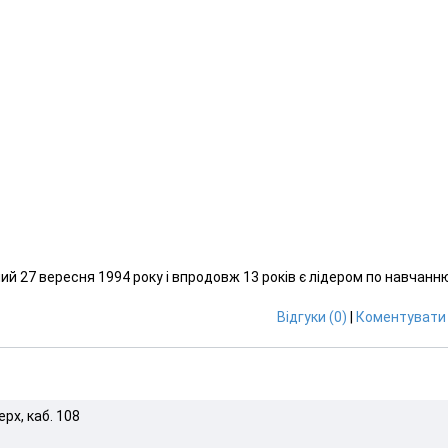
й 27 вересня 1994 року і впродовж 13 років є лідером по навчанн
Відгуки (0)
|
Коментувати 
ерх, каб. 108