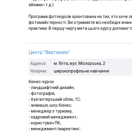
зйомки і т.д.)
Програма фотокурсів орієнтована на тих, хто хоче 
фотомайстерності. Ви отримаєте всі необхідні знання
практики. В першу чергу мета цього курсу допомогти
Центр "Вертикаль"
Адреса:
м. Ялта, вул. Місхорська, 2
Напрям:
широкопрофільне навчання
бізнес-курси:
- ландшафтний дизайн;
- фотографія;
- бухгалтерський облік, 1С;
- анімація, шоу-бізнес;
- менеджер з туризму;
- кадровий менеджмент;
- користувач ПК;
- менеджмент/маркетинг;