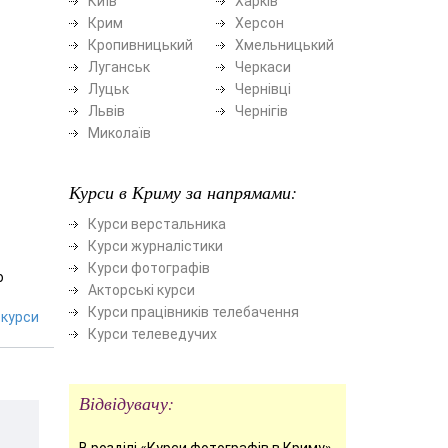
Київ
Харків
Крим
Херсон
Кропивницький
Хмельницький
Луганськ
Черкаси
Луцьк
Чернівці
Львів
Чернігів
Миколаїв
Курси в Криму за напрямами:
Курси верстальника
Курси журналістики
Курси фотографів
ю
Акторські курси
Курси працівників телебачення
курси
Курси телеведучих
Відвідувачу:
В розділі «Курси фотографів в Криму»