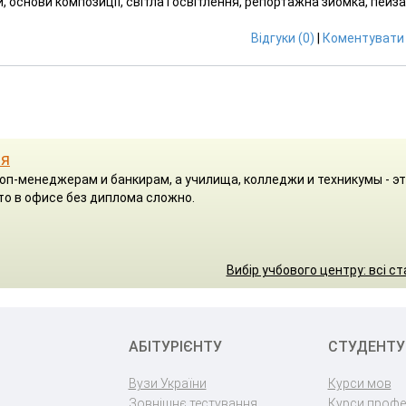
, основи композиції, світла і освітлення, репортажна зйомка, пейза
Відгуки (0)
|
Коментувати 
ря
оп-менеджерам и банкирам, а училища, колледжи и техникумы - эт
о в офисе без диплома сложно.
Вибір учбового центру: всі ст
АБІТУРІЄНТУ
СТУДЕНТУ
Вузи України
Курси мов
Зовнішнє тестування
Курси профе