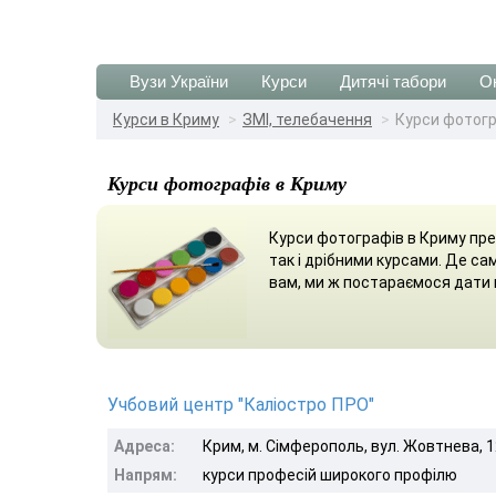
Вузи України
Курси
Дитячі табори
О
Курси в Криму
ЗМІ, телебачення
Курси фотог
Курси фотографів в Криму
Курси фотографів в Криму пр
так і дрібними курсами. Де с
вам, ми ж постараємося дати 
Учбовий центр "Каліостро ПРО"
Адреса:
Крим, м. Сімферополь, вул. Жовтнева, 1
Напрям:
курси професій широкого профілю