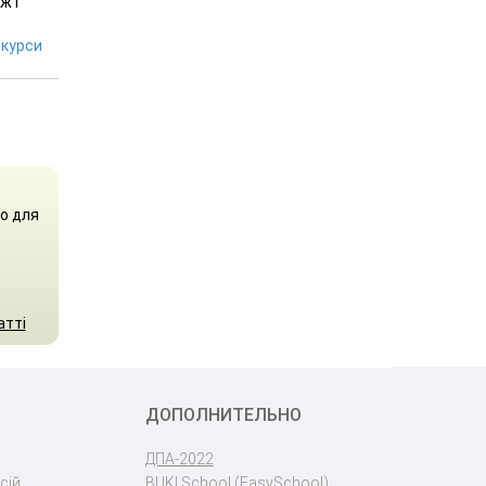
ж і
курси
о для
атті
ДОПОЛНИТЕЛЬНО
ДПА-2022
сій
BUKI School (EasySchool)