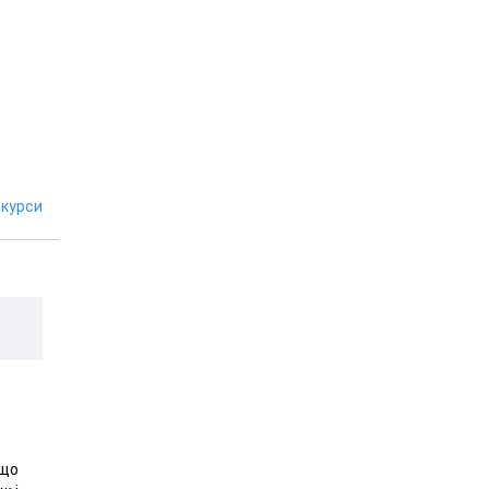
курси
 що