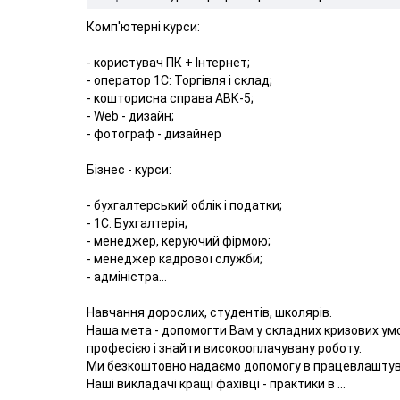
Комп'ютерні курси:
- користувач ПК + Інтернет;
- оператор 1С: Торгівля і склад;
- кошторисна справа АВК-5;
- Web - дизайн;
- фотограф - дизайнер
Бізнес - курси:
- бухгалтерський облік і податки;
- 1С: Бухгалтерія;
- менеджер, керуючий фірмою;
- менеджер кадрової служби;
- адміністра...
Навчання дорослих, студентів, школярів.
Наша мета - допомогти Вам у складних кризових умо
професією і знайти високооплачувану роботу.
Ми безкоштовно надаємо допомогу в працевлаштув
Наші викладачі кращі фахівці - практики в ...