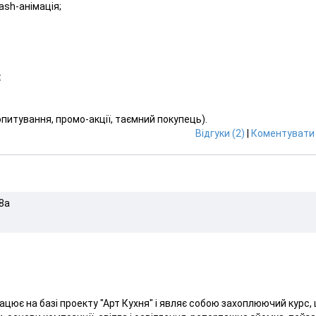
lash-анімація;
:
опитування, промо-акції, таємний покупець).
Відгуки (2)
|
Коментувати 
28а
ацює на базі проекту "Арт Кухня" і являє собою захоплюючий курс,