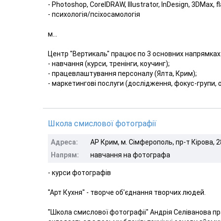
- Photoshop, CorelDRAW, Illustrator, InDesign, 3DMax, f
- психологія/псіхосамологія
м...
Центр "Вертикаль" працює по 3 основних напрямках
- навчання (курси, тренінги, коучинг);
- працевлаштування персоналу (Ялта, Крим);
- маркетингові послуги (дослідження, фокус-групи, 
Школа смислової фотографії
Адреса:
АР Крим, м. Сімферополь, пр-т Кірова, 
Напрям:
навчання на фотографа
- курси фотографів
"Арт Кухня" - творче об'єднання творчих людей.
"Школа смислової фотографіі" Андрія Селіванова пр