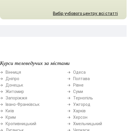
Вибір учбового центру: всі статті
Курси телеведучих за містами
Вінниця
Одеса
Дніпро
Полтава
Донецьк
Рівне
Житомир
Суми
Запоріжжя
Тернопіль
Івано-Франківськ
Ужгород
Київ
Харків
Крим
Херсон
Кропивницький
Хмельницький
Луганськ
Черкаси