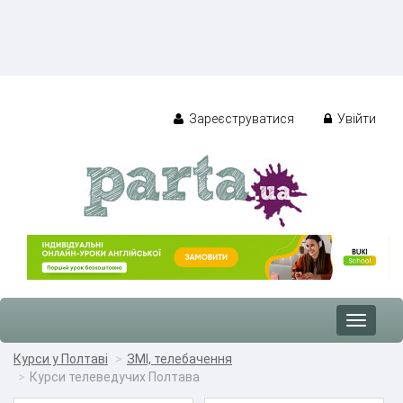
Зареєструватися
Увійти
Toggle
navigat
Курси у Полтаві
ЗМІ, телебачення
Курси телеведучих Полтава