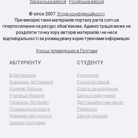
Українська версія
Російська версія
© since 2007.
Угода конфіденційності
При використанні матеріалів порталу parta.com.ua
гіперпосилання на ресурс обов'язкове. Адміністрація може не
розділяти точку зору авторів матеріалів і не несе
відповідальності за розміщувану користувачами інформацію.
Курсы телеведущих в Полтаве
АБІТУРІЄНТУ
СТУДЕНТУ
Вузи України
Курси мов
Зовнішнє тестування
Курси професій
Коледжі України
Освіта за кордоном
Училища України
Шкільні підручники
Перекази, біографії
Дистанційне навчання
Позашкільна освіта
Реферати
Довідник абітурієнта
Школи України
Шкільні програми