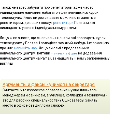
Також не варто забувати про репетиторів, адже часто
індивідуальне навчання набагато ефективніше, ніж курси
телеведучих. Якщо ви розглядаєте можливість занять з
репетитором, до ваших послуг
репетитори
Полтави, які
викладають уроки в індивідуальному режимі.
Якщо ж ви знаєте, що є навчальні центри, які проводять курси
телеведучих у Полтаві і володієте хоч який-небудь інформацією
про них,
напишіть нам
. Якщо ви самі є представників
навчального центру Полтави –
на додавання
скачайте форму
навчального центру на Parta.ua і надішліть її нам у заповненому
вигляді.
Аргументы и факсы - учимся на секретаря
Считаете, что вузовское образование нужно лишь топ-
менеджерам и банкирам, а училища, колледжи и техникумы -
это для рабочих специальностей? Ошибаетесь! Занять
место в офисе без диплома сложно.