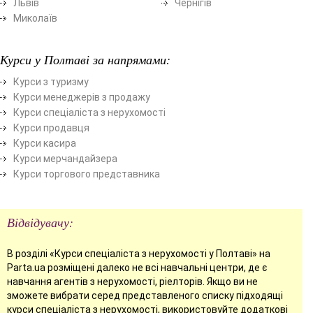
Львів
Чернігів
Миколаїв
Курси у Полтаві за напрямами:
Курси з туризму
Курси менеджерів з продажу
Курси спеціаліста з нерухомості
Курси продавця
Курси касира
Курси мерчандайзера
Курси торгового представника
Відвідувачу:
В розділі «Курси спеціаліста з нерухомості у Полтаві» на
Parta.ua розміщені далеко не всі навчальні центри, де є
навчання агентів з нерухомості, ріелторів. Якщо ви не
зможете вибрати серед представленого списку підходящі
курси спеціаліста з нерухомості, використовуйте додаткові