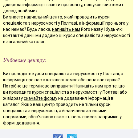
джерела інформації: газети про освіту, пошукові системи і
досвід знайомих.
Ви знаєте навчальний центр, який проводить курси
спеціаліста з нерухомості у Полтаві, а інформації про нього у
нас немає? Будь ласка,
напишіть нам
його назву і будь-які
контактні дані і ми додамо ці курси спеціаліста з нерухомості
в загальний каталог.
Учбовому центру:
Ви проводите курси спеціаліста з нерухомості у Полтаві, а
інформації про вас в каталозі немає або вона застаріла?
Потрібно це терміново виправити!
Напишіть нам
про те, що
ви проводите курси спеціаліста з нерухомості у Полтаві або
ж відразу
скачайте форму
на додавання інформації в
каталог. Якщо ваш центр проводить не тільки курси
спеціаліста з нерухомості, а й навчання за іншими
напрямами, обов'язково вкажіть весь список напрямків у
формі додавання.