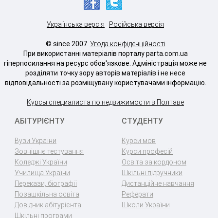
Українська версія
Російська версія
© since 2007.
Угода конфіденційності
При використанні матеріалів порталу parta.com.ua
гіперпосилання на ресурс обов'язкове. Адміністрація може не
розділяти точку зору авторів матеріалів і не несе
відповідальності за розміщувану користувачами інформацію.
Курсы специалиста по недвижимости в Полтаве
АБІТУРІЄНТУ
СТУДЕНТУ
Вузи України
Курси мов
Зовнішнє тестування
Курси професій
Коледжі України
Освіта за кордоном
Училища України
Шкільні підручники
Перекази, біографії
Дистанційне навчання
Позашкільна освіта
Реферати
Довідник абітурієнта
Школи України
Шкільні програми