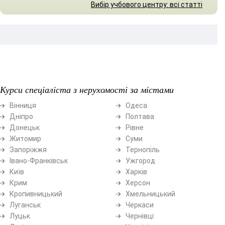
Вибір учбового центру: всі статті
Курси спеціаліста з нерухомості за містами
Вінниця
Одеса
Дніпро
Полтава
Донецьк
Рівне
Житомир
Суми
Запоріжжя
Тернопіль
Івано-Франківськ
Ужгород
Київ
Харків
Крим
Херсон
Кропивницький
Хмельницький
Луганськ
Черкаси
Луцьк
Чернівці