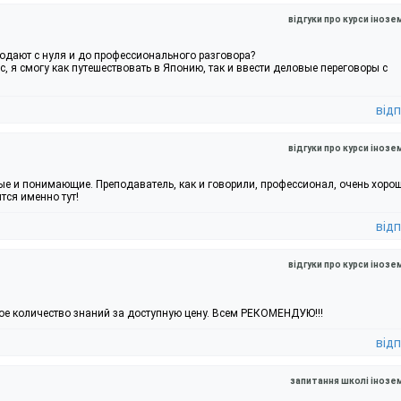
відгуки про курси інозе
подают с нуля и до профессионального разговора?
ас, я смогу как путешествовать в Японию, так и ввести деловые переговоры с
відп
відгуки про курси інозе
е и понимающие. Преподаватель, как и говорили, профессионал, очень хоро
тся именно тут!
відп
відгуки про курси інозе
е количество знаний за доступную цену. Всем РЕКОМЕНДУЮ!!!
відп
запитання школі інозе