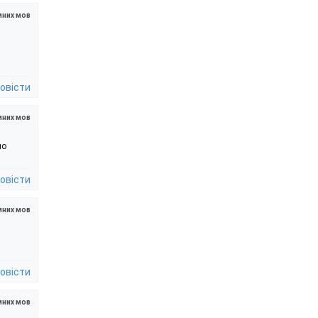
мних мов
овісти
мних мов
шо
овісти
мних мов
овісти
мних мов