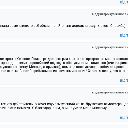
відп
відгуки про курси інозе
ьница замечательно всё объясняет. Я очень довольна результатом. Спасибо)
відп
відгуки про курси інозе
 центров в Херсоне. Подтверждает это ряд факторов: прекрасное местораспол
реподаватели), европейский подход к обслуживанию клиентов (очень прият
скушать конфетку. Мелочь, а приятно), помощь посетителю в любом вопросе
чные офисы. Спасибо ребятам за их помощь и знания! Хочется вернуться снова
відп
відгуки про курси інозе
я тех кто действительно хочет изучать турецкий язык! Дружеская атмосфера цар
слушают и помогут. Я благодарна им, они научили меня многому!
відп