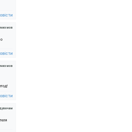
овісти
мних мов
по
овісти
мних мов
етод!
овісти
ідувачам
ателя