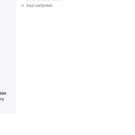
Інші напрями
ових
го