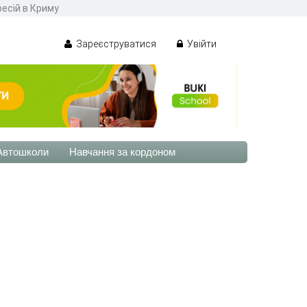
фесій в Криму
Зареєструватися
Увійти
Автошколи
Навчання за кордоном