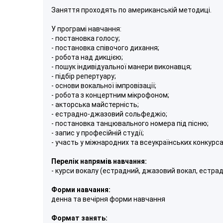
Заняття проходять по американській методиці.
У програмі навчання:
- постановка голосу;
- постановка співочого дихання;
- робота над дикцією;
- пошук індивідуальної манери виконавця;
- підбір репертуару;
- основи вокальної імпровізації;
- робота з концертним мікрофоном;
- акторська майстерність;
- естрадно-джазовий сольфеджіо;
- постановка танцювального номера під пісню;
- запис у професійній студії;
- участь у міжнародних та всеукраїнських конкурсах
Перелік напрямів навчання:
- курси вокалу (естрадний, джазовий вокал, естр
Форми навчання:
денна та вечірня форми навчання
Формат занять: