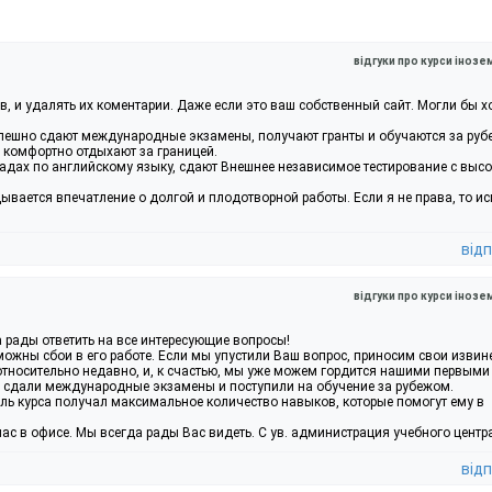
відгуки про курси інозе
в, и удалять их коментарии. Даже если это ваш собственный сайт. Могли бы х
успешно сдают международные экзамены, получают гранты и обучаются за руб
и комфортно отдыхают за границей.
адах по английскому языку, сдают Внешнее независимое тестирование с выс
дывается впечатление о долгой и плодотворной работы. Если я не права, то и
відп
відгуки про курси інозе
а рады ответить на все интересующие вопросы!
можны сбои в его работе. Если мы упустили Ваш вопрос, приносим свои извин
относительно недавно, и, к счастью, мы уже можем гордится нашими первыми
о сдали международные экзамены и поступили на обучение за рубежом.
ль курса получал максимальное количество навыков, которые помогут ему в
с в офисе. Мы всегда рады Вас видеть. С ув. администрация учебного центра 
відп