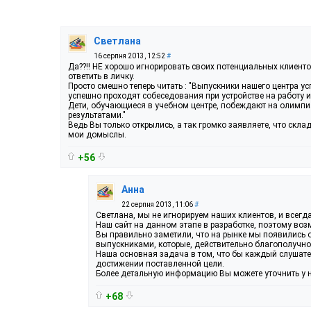
Светлана
16 серпня 2013, 12:52
#
Да??!! НЕ хорошо игнорировать своих потенциальных клиенто
ответить в личку.
Просто смешно теперь читать : "Выпускники нашего центра 
успешно проходят собеседования при устройстве на работу 
Дети, обучающиеся в учебном центре, побеждают на олимпи
результатами."
Ведь Вы только открылись, а так громко заявляете, что скла
мои домыслы.
+56
Анна
22 серпня 2013, 11:06
#
Светлана, мы не игнорируем наших клиентов, и всегд
Наш сайт на данном этапе в разработке, поэтому воз
Вы правильно заметили, что на рынке мы появились 
выпускниками, которые, действительно благополучн
Наша основная задача в том, что бы каждый слушате
достижении поставленной цели.
Более детальную информацию Вы можете уточнить у на
+68