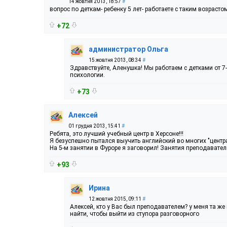
14 жовтня 2013, 18:57
#
вопрос по деткам- ребенку 5 лет- работаете с таким возрасто
+72
администратор Ольга
15 жовтня 2013, 08:34
#
Здравствуйте, Аленушка! Мы работаем с детками от 7
психологии.
+73
Алексей
01 грудня 2013, 15:41
#
Ребята, это лучший учебный центр в Херсоне!!!
Я безуспешно пытался выучить английский во многих "центра
На 5-м занятии в Фуроре я заговорил! Занятия преподавате
+93
Ирина
12 жовтня 2015, 09:11
#
Алексей, кто у Вас был преподавателем? у меня та же
найти, чтобы выйти из ступора разговорного