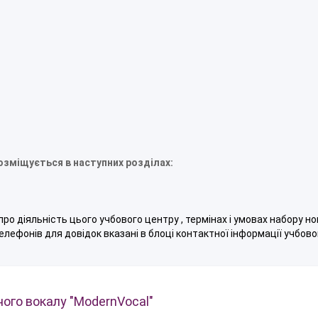
озміщується в наступних розділах:
про діяльність цього учбового центру , термінах і умовах набору н
телефонів для довідок вказані в блоці контактної інформації учбово
ного вокалу "ModernVocal"