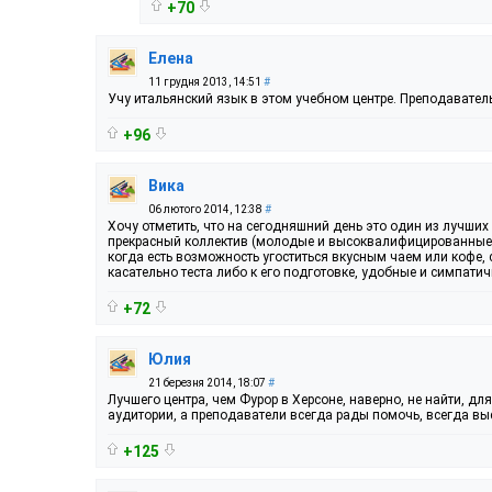
+70
Елена
11 грудня 2013, 14:51
#
Учу итальянский язык в этом учебном центре. Преподавател
+96
Вика
06 лютого 2014, 12:38
#
Хочу отметить, что на сегодняшний день это один из лучших
прекрасный коллектив (молодые и высоквалифицированные п
когда есть возможность угоститься вкусным чаем или кофе, 
касательно теста либо к его подготовке, удобные и симпати
+72
Юлия
21 березня 2014, 18:07
#
Лучшего центра, чем Фурор в Херсоне, наверно, не найти, дл
аудитории, а преподаватели всегда рады помочь, всегда вы
+125