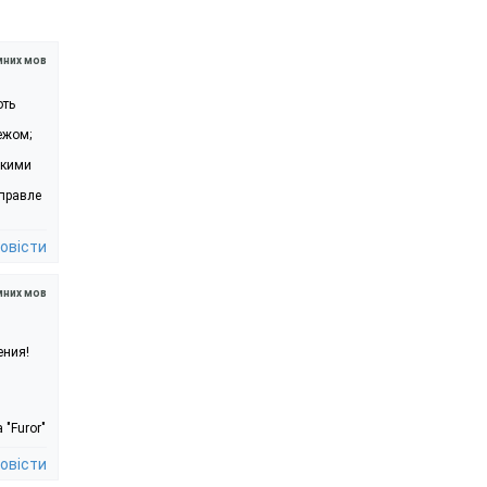
мних мов
оть
ежом;
окими
справле
овісти
мних мов
ения!
"Furor"
овісти