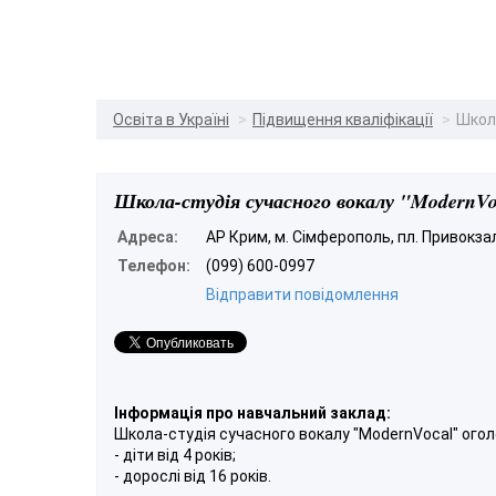
Освіта в Україні
Підвищення кваліфікації
Школ
Школа-студія сучасного вокалу "ModernVo
Адреса:
АР Крим, м. Сімферополь, пл. Привокза
Телефон:
(099) 600-0997
Відправити повідомлення
Інформація про навчальний заклад:
Школа-студія сучасного вокалу "ModernVocal" огол
- діти від 4 років;
- дорослі від 16 років.