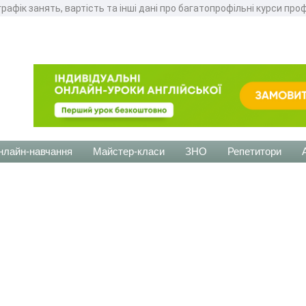
рафік занять, вартість та інші дані про багатопрофільні курси про
нлайн-навчання
Майстер-класи
ЗНО
Репетитори