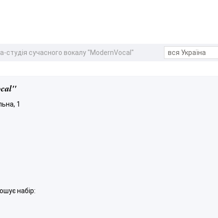
а-студія сучасного вокалу "ModernVocal"
cal"
льна, 1
ошує набір: