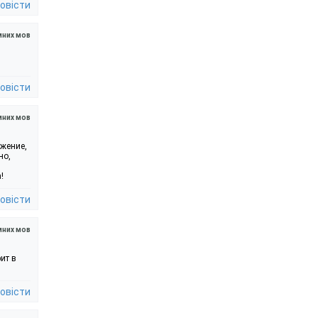
овісти
мних мов
овісти
мних мов
ожение,
но,
!
овісти
мних мов
ит в
овісти