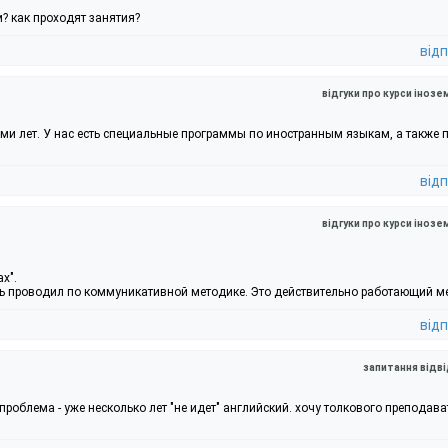
м? как проходят занятия?
відп
відгуки про курси інозе
-ми лет. У нас есть специальные программы по иностранным языкам, а также 
відп
відгуки про курси інозе
х".
ль проводил по коммуникативной методике. Это действительно работающий м
відп
запитання відв
 проблема - уже несколько лет "не идет" английский. хочу толкового преподав