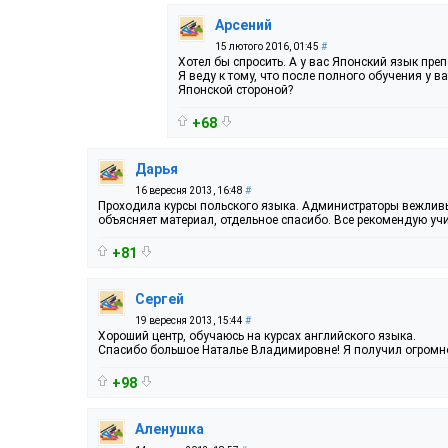
Арсений
15 лютого 2016, 01:45
#
Хотел бы спросить. А у вас Японский язык пре
Я веду к тому, что после полного обучения у в
Японской стороной?
+68
Дарья
16 вересня 2013, 16:48
#
Проходила курсы польского языка. Администраторы вежливы
объясняет материал, отдельное спасибо. Все рекомендую учи
+81
Сергей
19 вересня 2013, 15:44
#
Хороший центр, обучаюсь на курсах английского языка.
Спасибо большое Наталье Владимировне! Я получил огромно
+98
Аленушка